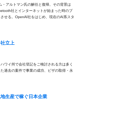
サム・アルトマン氏の解任と復帰。その背景は
luetooth社とインターネットが始まった時のブ
せる。OpenAI社をはじめ、現在のAI系スタ
会社立上
、ハワイ州で会社登記をご検討される方は多く
した過去の案件で事業の成功、ビザの取得・永
‥
現地生産で稼ぐ日本企業