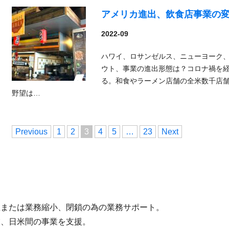
アメリカ進出、飲食店事業の
2022-09
ハワイ、ロサンゼルス、ニューヨーク
ウト、事業の進出形態は？コロナ禍を
る。和食やラーメン店舗の全米数千店
野望は…
投
Previous
1
2
3
4
5
…
23
Next
稿
ナ
ビ
ゲ
ー
立または業務縮小、閉鎖の為の業務サポート。
シ
業、日米間の事業を支援。