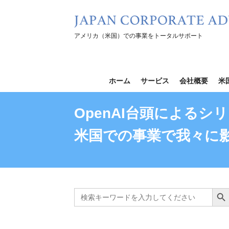
コ
ン
テ
アメリカ（米国）での事業をトータルサポート
ン
ツ
を
ホーム
サービス
会社概要
米
ス
キ
OpenAI台頭による
ッ
米国での事業で我々に
プ
Search
Search B
for: