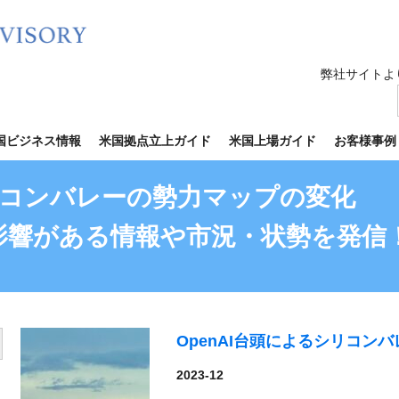
弊社サイトよ
国ビジネス情報
米国拠点立上ガイド
米国上場ガイド
お客様事例
シリコンバレーの勢力マップの変化
影響がある情報や市況・状勢を発信
OpenAI台頭によるシリコン
utton
2023-12