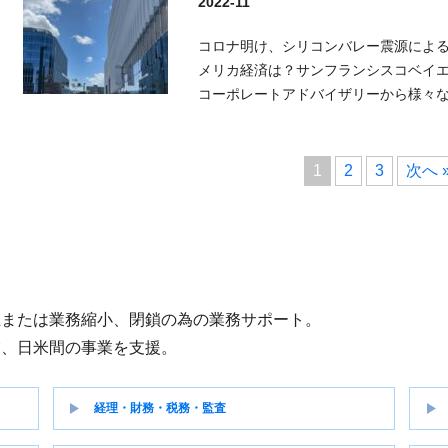
2022-11
コロナ明け、シリコンバレー震源によ
メリカ経済は？サンフランシスコベイ
コーポレートアドバイザリーから様々
1
2
3
次へ 
立または業務縮小、閉鎖の為の業務サポート。
業、日米間の事業を支援。
経理・財務・税務・監査