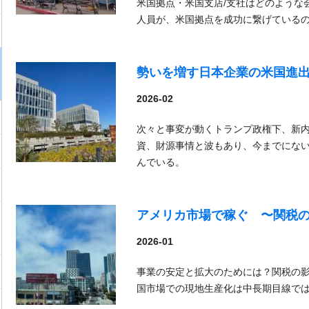
米国拠点・米国支店/支社はどのような
人員が、米国拠点を成功に繋げている
勢いを増す日本企業の米国進
2026-02
次々と事変が動くトランプ政権下、新
資、財源事情と波もあり、今までにな
んでいる。
アメリカ市場で稼ぐ 〜関税
2026-01
事業の安定と拡大のためには？関税の
国市場での現地生産化は中長期目線で