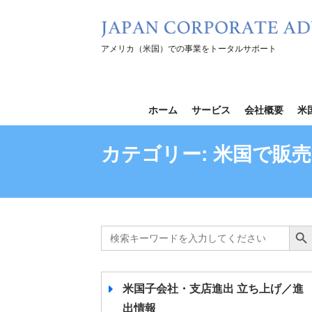
コ
ン
テ
アメリカ（米国）での事業をトータルサポート
ン
ツ
を
ホーム
サービス
会社概要
米
ス
キ
カテゴリー:
米国で販売
ッ
プ
Search
Search B
for:
米国子会社・支店進出 立ち上げ／進
出情報