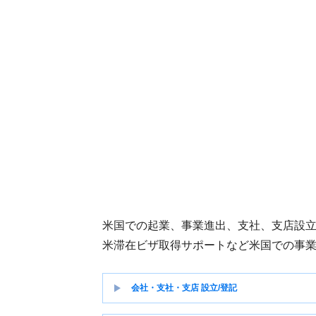
米国での起業、事業進出、支社、支店設
米滞在ビザ取得サポートなど米国での事
会社・支社・支店 設立/登記