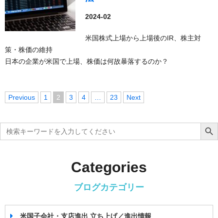
2024-02
米国株式上場から上場後のIR、株主対
策・株価の維持
日本の企業が米国で上場、株価は何故暴落するのか？
投
Previous
1
2
3
4
…
23
Next
稿
ナ
Search
Search Bu
ビ
for:
ゲ
ー
Categories
シ
ョ
ブログカテゴリー
ン
米国子会社・支店進出 立ち上げ／進出情報