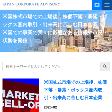
コ
ン
テ
米国株式市場での上場後、株価下落・暴落・ボ
ン
ックス圏内取引・出来高に苦しむ日本企業
ツ
米国での事業で我々に影響がある情報や市況・
を
ス
状勢を発信！
キ
ッ
プ
Search
Search Butt
for:
米国株式市場での上場後、株価
下落・暴落・ボックス圏内取
引・出来高に苦しむ日本企業
2025-02