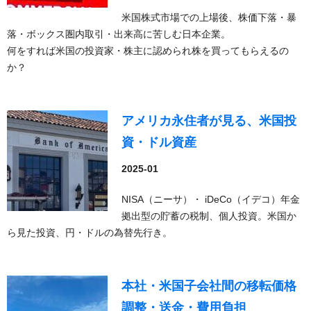
米国株式市場での上場後、株価下落・暴
落・ボックス圏内取引・出来高に苦しむ日本企業。
何をすれば米国の投資家・株主に認められ株を買ってもらえるの
か？
アメリカ永住者が見る、米国投
資・ドル資産
2025-01
NISA（ニーサ）・ iDeCo（イデコ）年金
拠出型の貯蓄の税制、個人投資。米国か
ら見た投資、円・ドルの為替先行き。
本社・米国子会社間の移転価格
調整・送金・費用負担