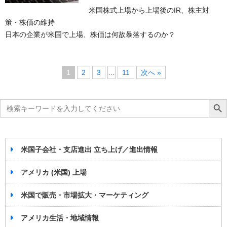
米国株式上場から上場後のIR、株主対
策・株価の維持
日本の企業が米国で上場、株価は何故暴落するのか？
1
2
3
…
11
次へ »
Search
Search Bu
for:
米国子会社・支店進出 立ち上げ／進出情報
アメリカ (米国) 上場
米国で販売・市場拡大・マーケティング
アメリカ生活・地域情報