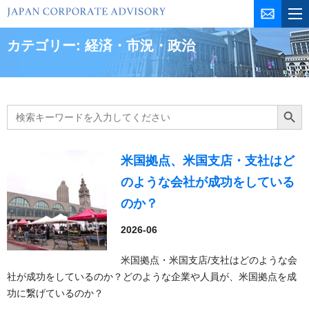
コ
ン
テ
カテゴリー:
経済・市況・政治
ン
ツ
を
ス
Search
Search Butt
for:
キ
ッ
プ
米国拠点、米国支店・支社はど
のような会社が成功をしている
のか？
2026-06
米国拠点・米国支店/支社はどのような会
社が成功をしているのか？どのような企業や人員が、米国拠点を成
功に繋げているのか？