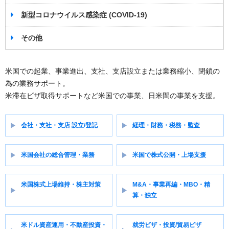
新型コロナウイルス感染症 (COVID-19)
その他
米国での起業、事業進出、支社、支店設立または業務縮小、閉鎖の
為の業務サポート。
米滞在ビザ取得サポートなど米国での事業、日米間の事業を支援。
会社・支社・支店 設立/登記
経理・財務・税務・監査
米国会社の総合管理・業務
米国で株式公開・上場支援
米国株式上場維持・株主対策
M&A・事業再編・MBO・精
算・独立
米ドル資産運用・不動産投資・
就労ビザ・投資/貿易ビザ