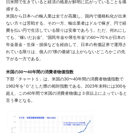
日米間で生きていると経済の格差が鮮明に広がっていることを痛
感する。
米国から日本への輸入業は全てが高騰し、国内で価格転化が出来
ない方々は苦戦する、その一方、輸出業者はドルで稼ぎ、円で経
費を払い円で生活している限りは安泰であろう。ただ、何れにし
ても、“稼いだお金”、“国民年金や厚生年金”の60〜70％が日本の
年金基金・生保・損保などを経由して、日本の有価証券で運用さ
れている限りは、個人の“懐の価値”は上がらないどころかこの先
下がる一方である。
米国の30〜40年間の消費者物価指数
下部「チャート１」は、米国の30〜40年間の消費者物価指数で
1982年を”０”とした際の相対指数である。2023年末時には300を
超え、この40年間で米国の消費者物価は３倍以上に上っていると
言う事となる。