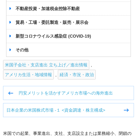
不動産投資・加速税金控除不動産
貿易・工場・委託製造・販売・展示会
新型コロナウイルス感染症 (COVID-19)
その他
米国子会社・支店進出 立ち上げ／進出情報
,
アメリカ生活・地域情報
,
経済・市況・政治
投
円安メリットを活かすアメリカ市場への海外進出
稿
ナ
日本企業の米国株式市場 -１ <資金調達・株主構成>
ビ
ゲ
ー
シ
米国での起業、事業進出、支社、支店設立または業務縮小、閉鎖の