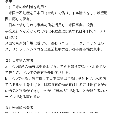
事業：
１）日米の金利差を利用：
・米国の不動産を日本円（金利）で借り、ドル購入をし、希望期
間に応じて保有。
・日本で借りられる事業与信を活用し、米国事業に投資。
事業先行きが分からなければ不動産に投資すれば年利で３−６％
は硬い）
米国でも新興市場は避けて、都心（ニューヨーク、ロサンゼル
ス、サンフランシスコなど産業基盤の硬い都市部市場に集中。
２）日本輸入業者：
a）ドル資産の保有比率を上げる。できる限り支払うドルをドル
で先予約。ドルでの保有を長期化させる。
b）ドルで売る。数年掛けて日本に輸出する比率を下げ、米国内
でのドル売上を上げる。日本特有の商品化は世界に通用するがそ
の勇気と判断ができないのが、”日本人” であることが経営者のハ
ードルである事が多い。
３）米国輸出業者：