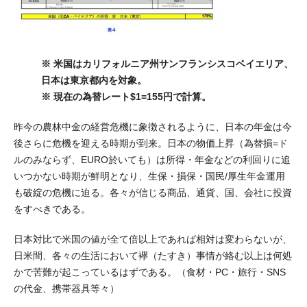
※ 米国はカリフォルニア州サンフランシスコベイエリア、
日本は東京都内を対象。
※ 現在の為替レート$1=155円で計算。
昨今の農林中金の経営危機に象徴されるように、日本の年金は今
後さらに危機を迎える時期が到来。日本の物価上昇（為替損=ド
ルのみならず、EURO於いても）は所得・年金などの利回りに追
いつかない時期が鮮明となり、生保・損保・国民/厚生年金運用
も破綻の危機に迫る。各々が信じる商品、通貨、国、会社に投資
をすべきである。
日本対比で米国の値が全て倍以上であれば相対は変わらないが、
日米間、各々の生活において襷（たすき）事情が絡む以上は何処
かで苦難が起こっているはずである。（食材・PC・旅行・SNS
の代金、携帯器具等々）