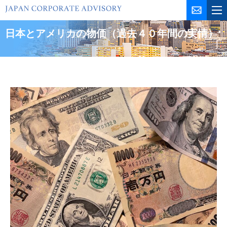
コ
ン
テ
日本とアメリカの物価（過去４０年間の実情）
ン
ツ
を
ス
キ
ッ
プ