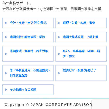
ョ
為の業務サポート。
ン
米滞在ビザ取得サポートなど米国での事業、日米間の事業を支援。
会社・支社・支店 設立/登記
経理・財務・税務・監査
米国会社の総合管理・業務
米国で株式公開・上場支援
米国株式上場維持・株主対策
M&A・事業再編・MBO・精
算・独立
米ドル資産運用・不動産投資・
就労ビザ・投資/貿易ビザ
日米資産配分
その他様々なご相談
Copyright © JAPAN CORPORATE ADVISORY ALL