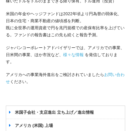
稼いだドルをドルのままできる限り保有。ドル運用（投資）
米国の年金やヘッジファンドは2022年頃より円為替の弱体化、
日本の住宅・商業不動産の値頃感を判断。
既に全世界の運用資産で円を兆円規模での産保有比率を上げてい
る。ファンドの報告書はこの先も続くと報告予測。
ジャパンコーポレートアドバイザリーでは、アメリカでの事業、
日米間の事業、ほか市況など、
様々な情報
を発信しておりま
す。
アメリカへの事業海外進出をご検討されていましたら
お問い合わ
せ
ください。
米国子会社・支店進出 立ち上げ／進出情報
アメリカ (米国) 上場