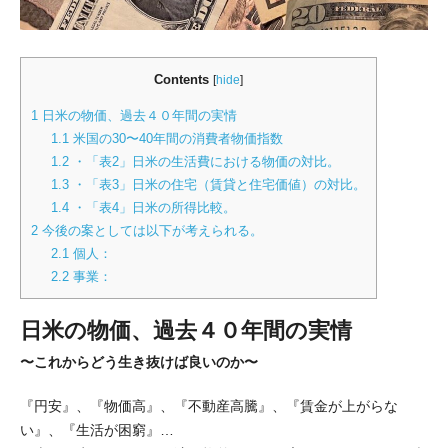
Contents
[
hide
]
1
日米の物価、過去４０年間の実情
1.1
米国の30〜40年間の消費者物価指数
1.2
・「表2」日米の生活費における物価の対比。
1.3
・「表3」日米の住宅（賃貸と住宅価値）の対比。
1.4
・「表4」日米の所得比較。
2
今後の案としては以下が考えられる。
2.1
個人：
2.2
事業：
日米の物価、
過去４０年間の実情
〜これからどう生き抜けば良いのか〜
『円安』、『物価高』、『不動産高騰』、『賃金が上がらな
い』、『生活が困窮』…