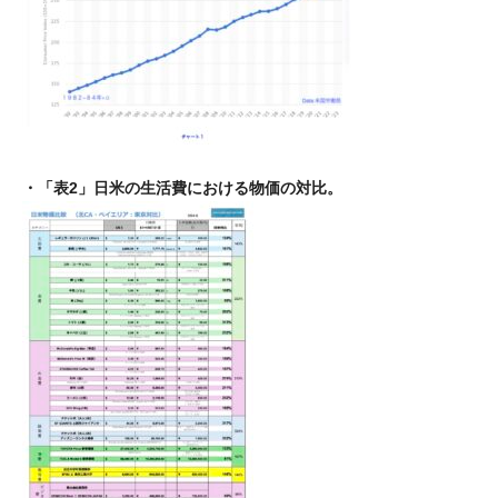
・「表2」日米の生活費における物価の対比。