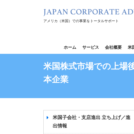
コ
ン
テ
アメリカ（米国）での事業をトータルサポート
ン
ツ
を
ホーム
サービス
会社概要
米
ス
キ
米国株式市場での上場
ッ
本企業
プ
米国子会社・支店進出 立ち上げ／進
出情報