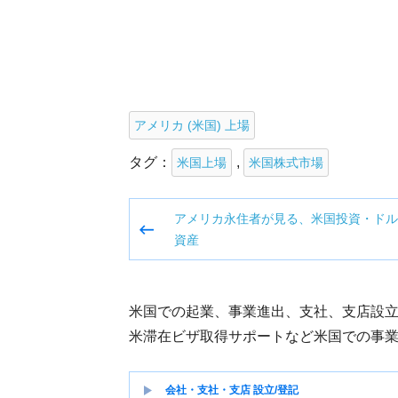
アメリカ (米国) 上場
タグ：
,
米国上場
米国株式市場
投
アメリカ永住者が見る、米国投資・ドル
稿
資産
ナ
ビ
ゲ
米国での起業、事業進出、支社、支店設
ー
米滞在ビザ取得サポートなど米国での事
シ
ョ
会社・支社・支店 設立/登記