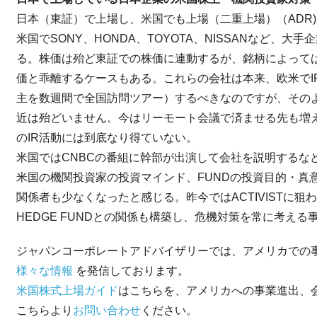
日本（東証）で上場し、米国でも上場（二重上場）（ADR
米国でSONY、HONDA、TOYOTA、NISSANなど、
る。株価は殆ど東証での株価に連動するが、銘柄によって
価と乖離するケースもある。これらの会社は本来、欧米でI
主を数週間で全国訪問ツアー）するべきなのですが、その
近は殆どいません。今はリーモート会議で済ませる先も増
のIR活動には到底なり得ていない。
米国ではCNBCの番組に幹部が出演して会社を説明するな
米国の機関投資家の投資マインド、FUNDの投資目的・真
関係者も少なくなったと感じる。昨今ではACTIVISTに
HEDGE FUNDとの関係も構築し、危機対策を常に考え
ジャパンコーポレートアドバイザリーでは、アメリカでの
様々な情報
を発信しております。
米国株式上場ガイド
はこちらを、アメリカへの事業進出、
こちらより
お問い合わせ
ください。