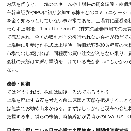
お話を伺うと、上場のスキームや上場時の資金調達・株価
主幹事証券やIPOに初期参加する株主とのコミュニケーシ
を全く知ろうとしていない事が常である。上場前に証券会社
わらず上場後、”Lock Up Period” （株式の証券市場
で売却され、全くの取引がその後行われない会社が殆どで
上場時に引受けた株式は上場時、時価総額5-30％程度の
市場で出し続ければ、同程度の買い注文が入らない限り、
会社の実態は立派な業績を上げている先が多いにもかかわ
ない。
改善・回復
ではどうすれば、株価は回復するのであろうか？
上場を廃止する案を考える前に原因と実態を把握することが
は無謀でお勧め出来かねる。まずはしっかりと現在の会社
把握する事。幾らの株価、時価総額が妥当かのEVALUATI
日本で上場している日本企業の米国株主・機関投資家対策