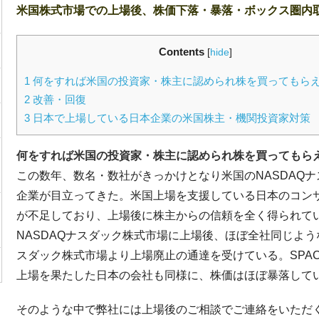
米国株式市場での上場後、株価下落・暴落・ボックス圏内
Contents
[
hide
]
1
何をすれば米国の投資家・株主に認められ株を買ってもら
2
改善・回復
3
日本で上場している日本企業の米国株主・機関投資家対策
何をすれば米国の投資家・株主に認められ株を買ってもら
この数年、数名・数社がきっかけとなり米国のNASDAQ
企業が目立ってきた。米国上場を支援している日本のコン
が不足しており、上場後に株主からの信頼を全く得られて
NASDAQナスダック株式市場に上場後、ほぼ全社同じよ
スダック株式市場より上場廃止の通達を受けている。SPA
上場を果たした日本の会社も同様に、株価はほぼ暴落して
そのような中で弊社には上場後のご相談でご連絡をいただ