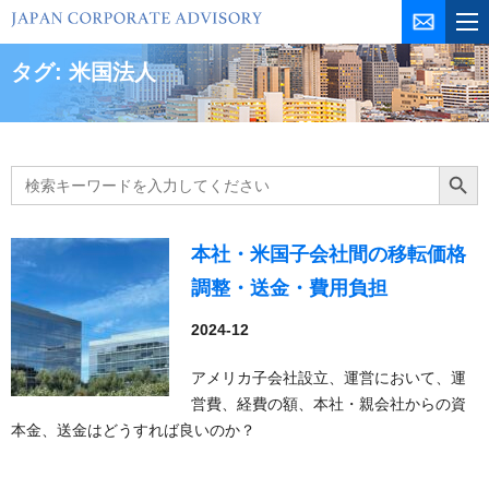
コ
ン
テ
タグ:
米国法人
ン
ツ
を
ス
Search
Search Butt
for:
キ
ッ
プ
本社・米国子会社間の移転価格
調整・送金・費用負担
2024-12
アメリカ子会社設立、運営において、運
営費、経費の額、本社・親会社からの資
本金、送金はどうすれば良いのか？