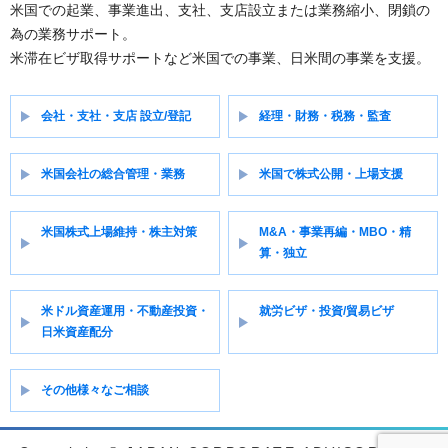
米国での起業、事業進出、支社、支店設立または業務縮小、閉鎖の
為の業務サポート。
米滞在ビザ取得サポートなど米国での事業、日米間の事業を支援。
会社・支社・支店 設立/登記
経理・財務・税務・監査
米国会社の総合管理・業務
米国で株式公開・上場支援
米国株式上場維持・株主対策
M&A・事業再編・MBO・精
算・独立
米ドル資産運用・不動産投資・
就労ビザ・投資/貿易ビザ
日米資産配分
その他様々なご相談