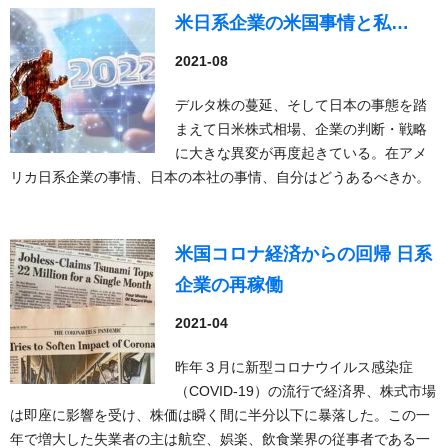
米日系企業の米国事情と私…
2021-08
デルタ株の蔓延、そして日本の事態を踏
まえて日米株式相場、企業の判断・戦略
に大きな異変が再度起きている。在アメ
リカ日系企業の事情、日本の本社の事情、自分はどうあるべきか。
米国コロナ経済からの回帰 日系
企業の再稼働
2021-04
昨年３月に新型コロナウイルス感染症
（COVID-19）の流行で経済界、株式市場
は即座に影響を受け、株価は瞬く間に半分以下に暴落した。この一
年で増大した失業者の主は航空、娯楽、飲食業界の従事者である一