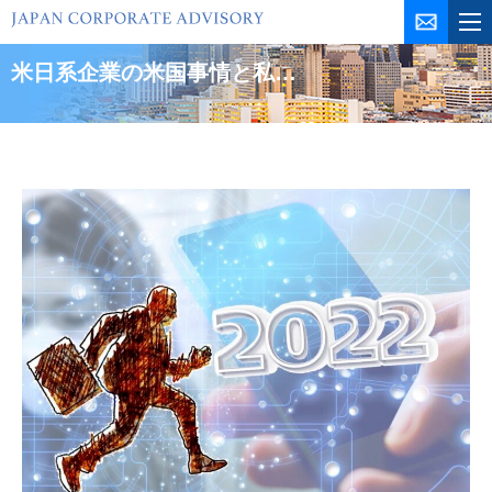
コ
ン
テ
米日系企業の米国事情と私…
ン
ツ
を
ス
キ
ッ
プ