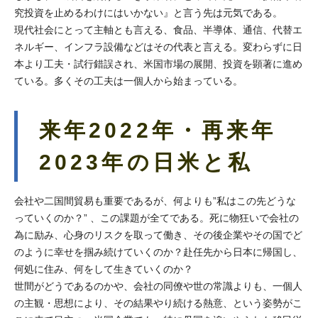
究投資を止めるわけにはいかない』と言う先は元気である。
現代社会にとって主軸とも言える、食品、半導体、通信、代替エ
ネルギー、インフラ設備などはその代表と言える。変わらずに日
本より工夫・試行錯誤され、米国市場の展開、投資を顕著に進め
ている。多くその工夫は一個人から始まっている。
来年2022年・再来年
2023年の日米と私
会社や二国間貿易も重要であるが、何よりも”私はこの先どうな
っていくのか？” 、この課題が全てである。死に物狂いで会社の
為に励み、心身のリスクを取って働き、その後企業やその国でど
のように幸せを掴み続けていくのか？赴任先から日本に帰国し、
何処に住み、何をして生きていくのか？
世間がどうであるのかや、会社の同僚や世の常識よりも、一個人
の主観・思想により、その結果やり続ける熱意、という姿勢がこ