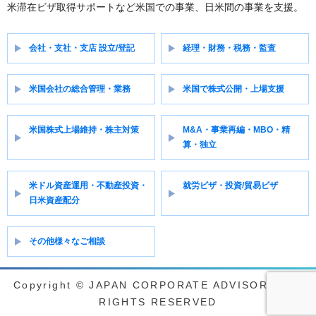
ン
米滞在ビザ取得サポートなど米国での事業、日米間の事業を支援。
会社・支社・支店 設立/登記
経理・財務・税務・監査
米国会社の総合管理・業務
米国で株式公開・上場支援
米国株式上場維持・株主対策
M&A・事業再編・MBO・精
算・独立
米ドル資産運用・不動産投資・
就労ビザ・投資/貿易ビザ
日米資産配分
その他様々なご相談
Copyright © JAPAN CORPORATE ADVISORY ALL
RIGHTS RESERVED