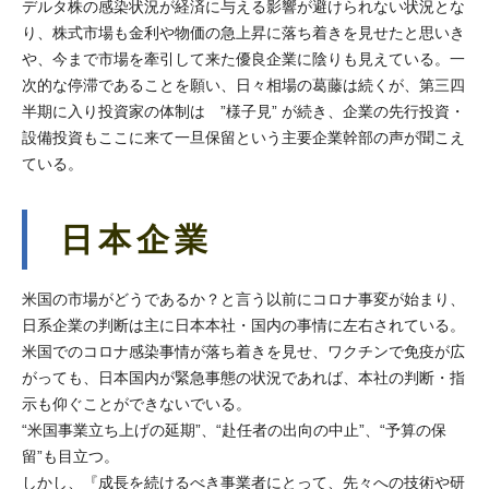
デルタ株の感染状況が経済に与える影響が避けられない状況とな
り、株式市場も金利や物価の急上昇に落ち着きを見せたと思いき
や、今まで市場を牽引して来た優良企業に陰りも見えている。一
次的な停滞であることを願い、日々相場の葛藤は続くが、第三四
半期に入り投資家の体制は ”様子見” が続き、企業の先行投資・
設備投資もここに来て一旦保留という主要企業幹部の声が聞こえ
ている。
日本企業
米国の市場がどうであるか？と言う以前にコロナ事変が始まり、
日系企業の判断は主に日本本社・国内の事情に左右されている。
米国でのコロナ感染事情が落ち着きを見せ、ワクチンで免疫が広
がっても、日本国内が緊急事態の状況であれば、本社の判断・指
示も仰ぐことができないでいる。
“米国事業立ち上げの延期”、“赴任者の出向の中止”、“予算の保
留”も目立つ。
しかし、『成長を続けるべき事業者にとって、先々への技術や研