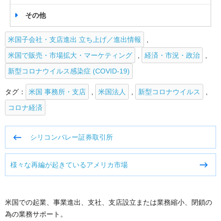
その他
米国子会社・支店進出 立ち上げ／進出情報
,
米国で販売・市場拡大・マーケティング
,
経済・市況・政治
,
新型コロナウイルス感染症 (COVID-19)
タグ：
米国 事務所・支店
,
米国法人
,
新型コロナウイルス
,
コロナ経済
投
シリコンバレー証券取引所
稿
ナ
様々な再編が起きているアメリカ市場
ビ
ゲ
ー
シ
米国での起業、事業進出、支社、支店設立または業務縮小、閉鎖の
ョ
為の業務サポート。