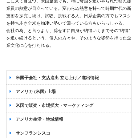
こに来て目立つ。米国企業でも、特に母国を追いやられた移民従
業員の熱意が目立っている。変わらぬ熱意を持って時期世代の新
技術を探究し続け、試験、挑戦する人。日系企業の方でもマスク
を持ち歩き全米を物凄い勢いで回っている方もいらっしゃる。
会社の為、と言うより、臆せずに自身が納得いくまでその”納得”
を追い続けるという、個人の方々や、そのような姿勢を持った企
業文化に心を打たれる。
米国子会社・支店進出 立ち上げ／進出情報
アメリカ (米国) 上場
米国で販売・市場拡大・マーケティング
アメリカ生活・地域情報
サンフランシスコ