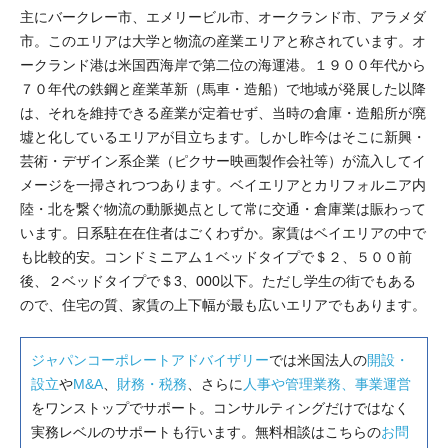
主にバークレー市、エメリービル市、オークランド市、アラメダ
市。このエリアは大学と物流の産業エリアと称されています。オ
ークランド港は米国西海岸で第二位の海運港。１９００年代から
７０年代の鉄鋼と産業革新（馬車・造船）で地域が発展した以降
は、それを維持できる産業が定着せず、当時の倉庫・造船所が廃
墟と化しているエリアが目立ちます。しかし昨今はそこに新興・
芸術・デザイン系企業（ピクサー映画製作会社等）が流入してイ
メージを一掃されつつあります。ベイエリアとカリフォルニア内
陸・北を繋ぐ物流の動脈拠点として常に交通・倉庫業は賑わって
います。日系駐在在住者はごくわずか。家賃はベイエリアの中で
も比較的安。コンドミニアム１ベッドタイプで＄２、５００前
後、２ベッドタイプで＄3、000以下。ただし学生の街でもある
ので、住宅の質、家賃の上下幅が最も広いエリアでもあります。
ジャパンコーポレートアドバイザリー
では米国法人の
開設・
設立
や
M&A
、
財務・税務
、さらに
人事や管理業務、事業運営
をワンストップでサポート。コンサルティングだけではなく
実務レベルのサポートも行います。無料相談はこちらの
お問