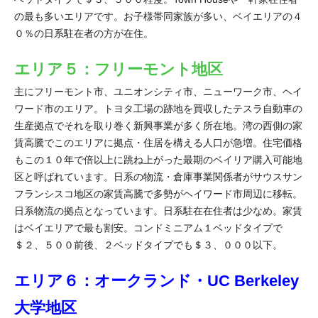
の最も多いエリアです。お子様帯同家族が多い、ベイエリアの４
０％の日系駐在者の方が在住。
エリア５：フリーモント地区
主にフリーモント市、ユニオンシティ市、ニューワーク市、ヘイ
ワード市のエリア。トヨタ工場の跡地を買収したテスラ自動車の
生産拠点でそれを取り巻く新興事業が多く所在地。湾の西側の家
賃高騰でこのエリアに拠点・住居を構える人口が急増。住宅価格
もこの１０年で倍以上に跳ね上がった最期のベイリア購入可能地
区と呼ばれています。日系の物流・倉庫事業関係者がサウスサン
フランシスコ地区の家賃高騰で多勢がヘイワード市周辺に移転。
日系物流の拠点となっています。日系駐在在住者は少なめ。家賃
はベイエリアで最も割安。コンドミニアム１ベッドタイプで
＄２、５００前後、２ベッドタイプでも＄３、０００以下。
エリア６：オークランド・UC Berkeley
大学地区