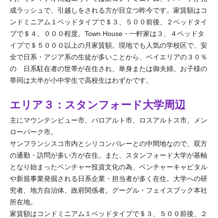
成ラッシュで、引越しをされる方が目立つ昨今です。家賃額はコ
ンドミニアム１ベッドタイプで＄３、５００前後、２ベッドタイ
プで＄４、０００程度。Town House・一軒家は３、４ベッドタ
イプで＄５０００以上の月家賃額。現地でも人気の学校区で、安
全で日系・アジア系の生徒が多いことから、ベイエリアの３０％
の 日系駐在者の世帯が在住され、単身または御夫婦。お子様の
帯同は大半が小中学生で高校生はわずかです。
エリア３：スタンフォード大学周辺
主にマウンテンビュー市、パロアルト市、ロスアルトス市、メン
ローパーク市。
サンフランシスコ市内とシリコンバレーとの中間地なので、双方
の通勤・訪問が多い方が在住。また、スタンフォード大学が基軸
となり始まったベンチャー投資文化の為、ベンチャーキャピタル
や新規事業発掘される日系企業・担当者が多く在住。大学への研
究者、地方自治体、政府関係者。グーグル・フェイスブック本社
所在地。
家賃額はコンドミニアム１ベッドタイプで＄３、５００前後、２