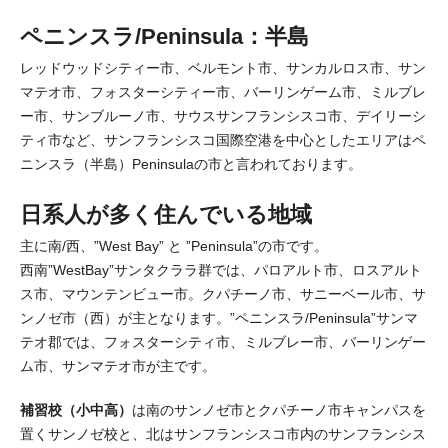
ペニンスラ/Peninsula：半島
レッドウッドシティー市、ベルモント市、サンカルロス市、サン
マテオ市、フォスターシティー市、バーリンゲーム市、ミルブレ
ー市、サンブルーノ市、サウスサンフランシスコ市、デイリーシ
ティ市など、サンフランシスコ国際空港を中心としたエリアはペ
ニンスラ（半島）Peninsulaの市と言われております。
日系人が多く住んでいる地域
主に南/西、”West Bay” と ”Peninsula”の市です。
西南”WestBay”サンタクララ群では、パロアルト市、ロスアルト
ス市、マウンテンビュー市。クパチーノ市、サニーベール市、サ
ンノゼ市（西）が主となります。”ペニンスラ/Peninsula”サンマ
テオ郡では、フォスターシティ市、ミルブレー市、バーリンゲー
ム市、サンマテオ市が主です。
補習校（小中高）
は南のサンノゼ市とクパチーノ市キャンパスを
置くサンノゼ校と、北はサンフランシスコ市内のサンフランシス