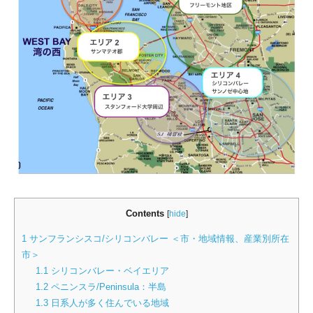
Contents
[
hide
]
1
サンフランシスコ/シリコンバレー ＜市・地域情報、産業別所在
市＞
1.1
シリコンバレー・ベイエリア
1.2
ペニンスラ/Peninsula：半島
1.3
日系人が多く住んでいる地域