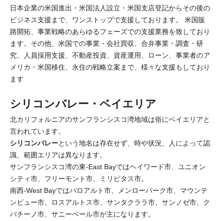
日本企業の米国進出・米国法人設立・米国支店登記からその後の
ビジネス支援まで、ワンストップで支援しております。 米国販
路開拓、事業戦略のあらゆるフェーズでの支援業務を致しており
ます。その他、米国での事業・会社買収、合弁事業・調査・研
究、人員採用支援、不動産投資、資産運用、ローン、事業者のア
メリカ・米国移住、永住の戦略立案まで、様々な支援もしており
ます
シリコンバレー・ベイエリア
北カリフォルニアのサンフランシスコ湾地域は俗にベイエリアと
言われています。
シリコンバレー
という地名は存在せず、時や状況、人によって認
識、範囲エリアは異なります。
サンフランシスコ湾の東-East Bayではヘイワード市、ユニオン
シティ市、フリーモント市、ミリピタス市。
南西-West Bayではパロアルト市、メンローパーク市、マウンテ
ンビュー市、ロスアルトス市、サンタクララ市、サンノゼ市、ク
パチーノ市、サニーベール市が主になります。