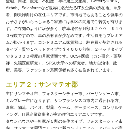
金融、商社、観光、不動産 等の第三次産業。TwitterやUBER、
Airbnb、Salesforceなど世界に名だたるIT系企業の所在地。単身
者、御夫婦向けの在住エリアです。市街地でもあることや就学の
お子さまがいらっしゃるご家族には学区の問題でご苦労が有りま
す。ご存知のように坂が多く、駐車場代が月額＄２００—＄４０
０程度ですので、車の所有者が少なめです。生活費用もプレミア
ムが掛かります。コンドミニアム家賃額は、駐在員が契約される
タイプ・質で１ベッドタイプで＄４０００前後、２ベッドタイプ
で＄５０００程度の月家賃額です。UCSF医療（ガン研究・薬剤
師・先端医療研究）、SFSU大学への研究者。地方自治体、政
府、美容、ファッション系関係者も多く在住されています。
エリア２：サンマテオ郡
主にサンマテオ市、フォスターシティー市、バーリンゲーム市、
ミルブレー市になります。サンフランシスコ市内に通われる方、
倉庫、物流、バイオ、製薬、ゲーム、データベース、コンサルテ
ィング、IT系企業従事者が主の住宅エリアエリアです。
タウンハウスや一軒家が５割の在住タイプ。フォスターシティ市
内、サンマテオ周辺エリアでは新コンドミニアム、アパートが完