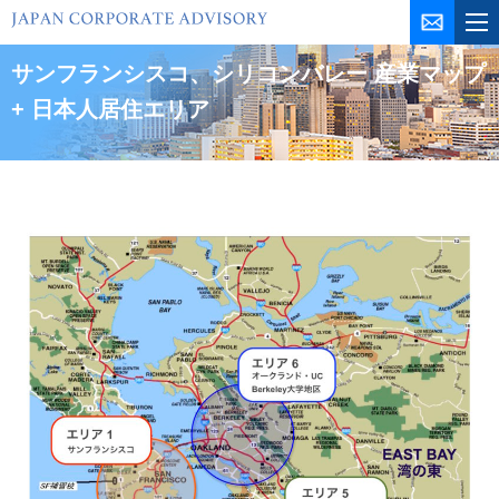
コ
ン
テ
サンフランシスコ、シリコンバレー 産業マップ
ン
+ 日本人居住エリア
ツ
を
ス
キ
ッ
プ