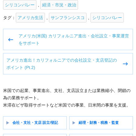
シリコンバレー
,
経済・市況・政治
タグ：
アメリカ生活
,
サンフランシスコ
,
シリコンバレー
投
アメリカ(米国) カリフォルニア進出・会社設立・事業運営
稿
をサポート
ナ
ビ
アメリカ進出！カリフォルニアでの会社設立・支店登記の
ゲ
ポイント (Pt.2)
ー
シ
ョ
ン
米国での起業、事業進出、支社、支店設立または業務縮小、閉鎖の
為の業務サポート。
米滞在ビザ取得サポートなど米国での事業、日米間の事業を支援。
会社・支社・支店 設立/登記
経理・財務・税務・監査