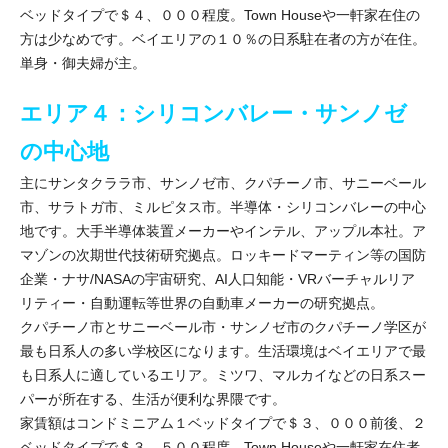
ベッドタイプで＄４、０００程度。Town Houseや一軒家在住の
方は少なめです。ベイエリアの１０％の日系駐在者の方が在住。
単身・御夫婦が主。
エリア４：シリコンバレー・サンノゼ
の中心地
主にサンタクララ市、サンノゼ市、クパチーノ市、サニーベール
市、サラトガ市、ミルピタス市。半導体・シリコンバレーの中心
地です。大手半導体装置メーカーやインテル、アップル本社。ア
マゾンの次期世代技術研究拠点。ロッキードマーティン等の国防
企業・ナサ/NASAの宇宙研究、AI人口知能・VRバーチャルリア
リティー・自動運転等世界の自動車メーカーの研究拠点。
クパチーノ市とサニーベール市・サンノゼ市のクパチーノ学区が
最も日系人の多い学校区になります。生活環境はベイエリアで最
も日系人に適しているエリア。ミツワ、マルカイなどの日系スー
パーが所在する、生活が便利な界隈です。
家賃額はコンドミニアム１ベッドタイプで＄３、０００前後、２
ベッドタイプで＄３、５００程度。Town Houseや一軒家在住者