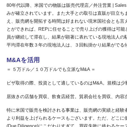
80年代以降、米国での物販は販売代理店／外注営業 | Sales Re
みが確立されています。また大手との取引は直販が目立ち
え、販売網を開拓する時間は好まれない現米国社会とも言
とができれば、REPに任せることで売り上げの獲得は可能
員が継続して滞在し、結果が顕著に表れている現地法人の駐
平均滞在年数３年の現地法人は、３回転掛かり結果がでる傾向
M&A
を活用
＝ ５万ドル／１０万ドルでも立派なM&A ＝
ビザ取得の際、投資として適しているのはM&A。規模は少
居抜きの店舗を買収、飲食店経営。貿易会社を買収、内容
特に米国で販売を検討される事業は、販売網の実績と経験
より利益を上げられるケースもございます。ただ、どこに
(Due Diligence)にこだわりすぎて、買収失敗に終わ