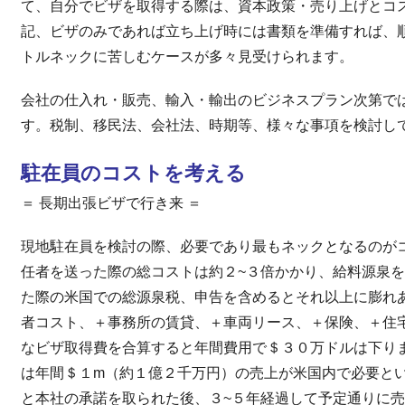
て、自分でビザを取得する際は、資本政策・売り上げとコ
記、ビザのみであれば立ち上げ時には書類を準備すれば、
トルネックに苦しむケースが多々見受けられます。
会社の仕入れ・販売、輸入・輸出のビジネスプラン次第で
す。税制、移民法、会社法、時期等、様々な事項を検討し
駐在員のコストを考える
＝ 長期出張ビザで行き来 ＝
現地駐在員を検討の際、必要であり最もネックとなるのが
任者を送った際の総コストは約２~３倍かかり、給料源泉
た際の米国での総源泉税、申告を含めるとそれ以上に膨れ
者コスト、＋事務所の賃貸、＋車両リース、＋保険、＋住
なビザ取得費を合算すると年間費用で＄３０万ドルは下り
は年間＄１m（約１億２千万円）の売上が米国内で必要と
と本社の承諾を取られた後、３~５年経過して予定通りに