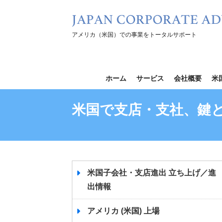
コ
ン
テ
アメリカ（米国）での事業をトータルサポート
ン
ツ
を
ホーム
サービス
会社概要
米
ス
キ
米国で支店・支社、鍵
ッ
プ
米国子会社・支店進出 立ち上げ／進
出情報
アメリカ (米国) 上場