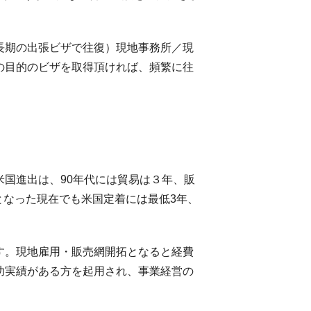
長期の出張ビザで往復）現地事務所／現
の目的のビザを取得頂ければ、頻繁に往
国進出は、90年代には貿易は３年、販
となった現在でも米国定着には最低3年、
す。現地雇用・販売網開拓となると経費
功実績がある方を起用され、事業経営の