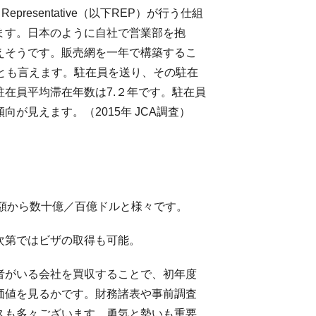
presentative（以下REP）が行う仕組
ます。日本のように自社で営業部を抱
えそうです。販売網を一年で構築するこ
とも言えます。駐在員を送り、その駐在
在員平均滞在年数は7.２年です。駐在員
が見えます。（2015年 JCA調査）
額から数十億／百億ドルと様々です。
次第ではビザの取得も可能。
者がいる会社を買収することで、初年度
価値を見るかです。財務諸表や事前調査
るケースも多々ございます。勇気と勢いも重要