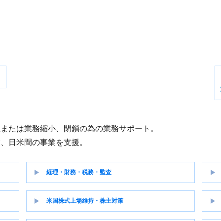
立または業務縮小、閉鎖の為の業務サポート。
業、日米間の事業を支援。
経理・財務・税務・監査
米国株式上場維持・株主対策