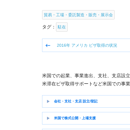
貿易・工場・委託製造・販売・展示会
タグ：
駐在
投
2016年 アメリカ ビザ取得の状況
稿
ナ
ビ
ゲ
米国での起業、事業進出、支社、支店設
ー
米滞在ビザ取得サポートなど米国での事
シ
ョ
会社・支社・支店 設立/登記
ン
米国で株式公開・上場支援