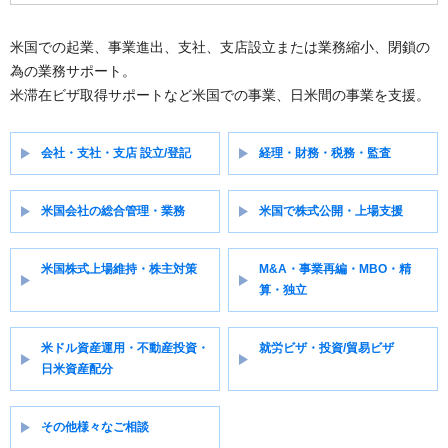
米国での起業、事業進出、支社、支店設立または業務縮小、閉鎖の
為の業務サポート。
米滞在ビザ取得サポートなど米国での事業、日米間の事業を支援。
会社・支社・支店 設立/登記
経理・財務・税務・監査
米国会社の総合管理・業務
米国で株式公開・上場支援
米国株式上場維持・株主対策
M&A・事業再編・MBO・精
算・独立
米ドル資産運用・不動産投資・
就労ビザ・投資/貿易ビザ
日米資産配分
その他様々なご相談