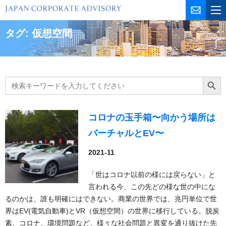
コ
ン
テ
タグ:
仮想空間
ン
ツ
を
ス
Search
Search Butt
for:
キ
ッ
プ
コロナの玉手箱〜向かう場所は
バーチャルとEV〜
2021-11
「世はコロナ以前の様には戻らない」と
言われる今、この先どの様な世の中にな
るのかは、誰も明確にはできない。商業の世界では、兆円単位で世
界はEV(電気自動車)とVR（仮想空間）の世界に移行している。脱炭
素、コロナ、環境問題など、様々な社会問題と異変を通り抜けた先