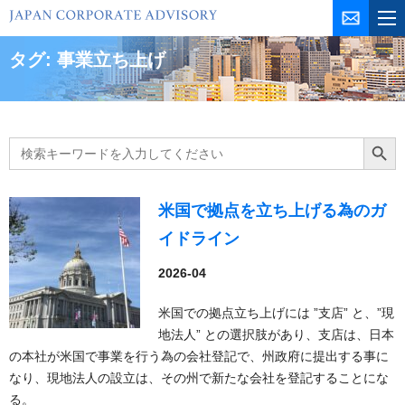
コ
ン
テ
タグ:
事業立ち上げ
ン
ツ
を
ス
Search
Search Butt
for:
キ
ッ
プ
米国で拠点を立ち上げる為のガ
イドライン
2026-04
米国での拠点立ち上げには ”支店” と、”現
地法人” との選択肢があり、支店は、日本
の本社が米国で事業を行う為の会社登記で、州政府に提出する事に
なり、現地法人の設立は、その州で新たな会社を登記することにな
る。