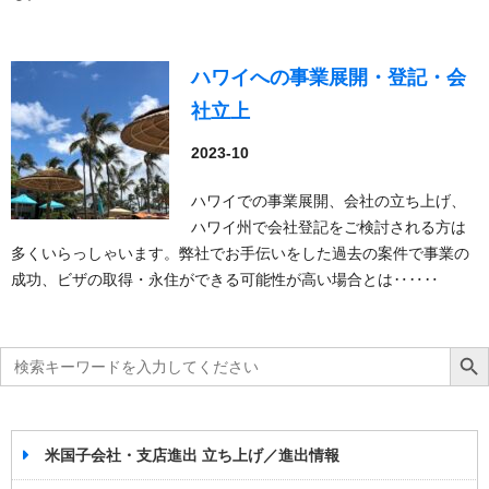
ハワイへの事業展開・登記・会
社立上
2023-10
ハワイでの事業展開、会社の立ち上げ、
ハワイ州で会社登記をご検討される方は
多くいらっしゃいます。弊社でお手伝いをした過去の案件で事業の
成功、ビザの取得・永住ができる可能性が高い場合とは‥‥‥
Search
Search Bu
for:
米国子会社・支店進出 立ち上げ／進出情報