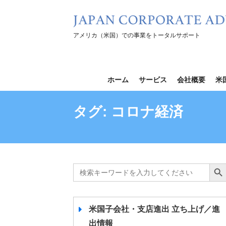
コ
ン
テ
アメリカ（米国）での事業をトータルサポート
ン
ツ
を
ホーム
サービス
会社概要
米
ス
キ
タグ:
コロナ経済
ッ
プ
Search
Search B
for:
米国子会社・支店進出 立ち上げ／進
出情報