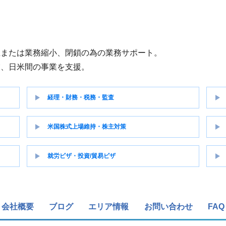
立または業務縮小、閉鎖の為の業務サポート。
業、日米間の事業を支援。
経理・財務・税務・監査
米国株式上場維持・株主対策
就労ビザ・投資/貿易ビザ
会社概要
ブログ
エリア情報
お問い合わせ
FAQ