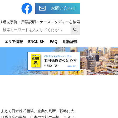
お問い合わせ
り過去事例・用語説明・ケーススタディーを検索
Search
Search Button
for:
エリア情報
ENGLISH
FAQ
用語辞典
踏まえて日米株式相場、企業の判断・戦略に大
カ日系企業の事情、日本の本社の事情、自分は