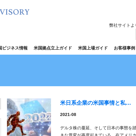
弊社サイトよ
国ビジネス情報
米国拠点立上ガイド
米国上場ガイド
お客様事例
米日系企業の米国事情と私…
utton
2021-08
デルタ株の蔓延、そして日本の事態を
きな異変が再度起きている。在アメリ