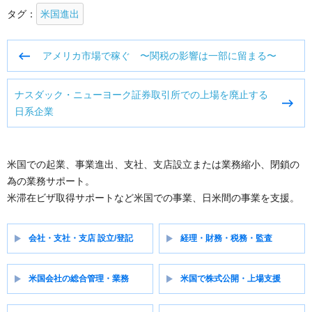
タグ：
米国進出
投
アメリカ市場で稼ぐ 〜関税の影響は一部に留まる〜
稿
ナ
ナスダック・ニューヨーク証券取引所での上場を廃止する
ビ
日系企業
ゲ
ー
シ
ョ
米国での起業、事業進出、支社、支店設立または業務縮小、閉鎖の
ン
為の業務サポート。
米滞在ビザ取得サポートなど米国での事業、日米間の事業を支援。
会社・支社・支店 設立/登記
経理・財務・税務・監査
米国会社の総合管理・業務
米国で株式公開・上場支援