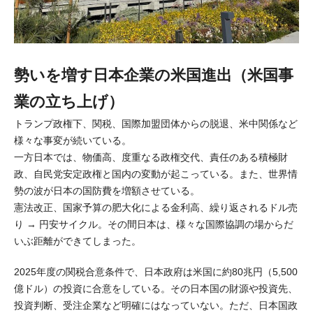
勢いを増す日本企業の米国進出（米国事
業の立ち上げ）
トランプ政権下、関税、国際加盟団体からの脱退、米中関係など
様々な事変が続いている。
一方日本では、物価高、度重なる政権交代、責任のある積極財
政、自民党安定政権と国内の変動が起こっている。また、世界情
勢の波が日本の国防費を増額させている。
憲法改正、国家予算の肥大化による金利高、繰り返されるドル売
り → 円安サイクル。その間日本は、様々な国際協調の場からだ
いぶ距離ができてしまった。
2025年度の関税合意条件で、日本政府は米国に約80兆円（5,500
億ドル）の投資に合意をしている。その日本国の財源や投資先、
投資判断、受注企業など明確にはなっていない。ただ、日本国政