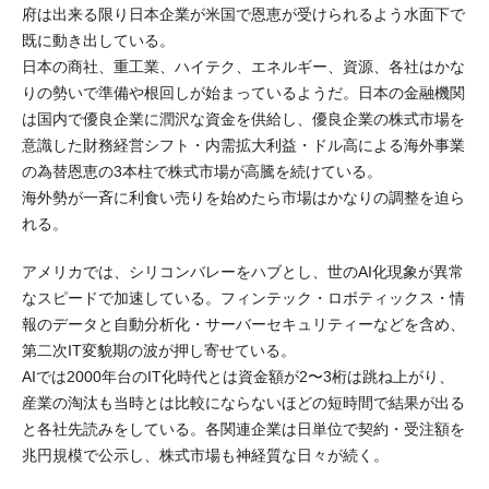
府は出来る限り日本企業が米国で恩恵が受けられるよう水面下で
既に動き出している。
日本の商社、重工業、ハイテク、エネルギー、資源、各社はかな
りの勢いで準備や根回しが始まっているようだ。日本の金融機関
は国内で優良企業に潤沢な資金を供給し、優良企業の株式市場を
意識した財務経営シフト・内需拡大利益・ドル高による海外事業
の為替恩恵の3本柱で株式市場が高騰を続けている。
海外勢が一斉に利食い売りを始めたら市場はかなりの調整を迫ら
れる。
アメリカでは、シリコンバレーをハブとし、世のAI化現象が異常
なスピードで加速している。フィンテック・ロボティックス・情
報のデータと自動分析化・サーバーセキュリティーなどを含め、
第二次IT変貌期の波が押し寄せている。
AIでは2000年台のIT化時代とは資金額が2〜3桁は跳ね上がり、
産業の淘汰も当時とは比較にならないほどの短時間で結果が出る
と各社先読みをしている。各関連企業は日単位で契約・受注額を
兆円規模で公示し、株式市場も神経質な日々が続く。