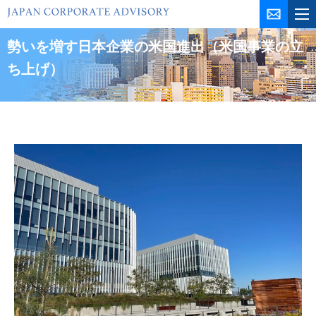
コ
ン
テ
勢いを増す日本企業の米国進出（米国事業の立
ン
ち上げ）
ツ
を
ス
キ
ッ
プ