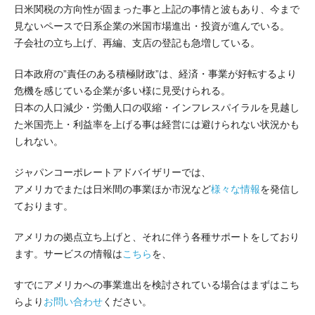
日米関税の方向性が固まった事と上記の事情と波もあり、今まで
見ないペースで日系企業の米国市場進出・投資が進んでいる。
子会社の立ち上げ、再編、支店の登記も急増している。
日本政府の”責任のある積極財政”は、経済・事業が好転するより
危機を感じている企業が多い様に見受けられる。
日本の人口減少・労働人口の収縮・インフレスパイラルを見越し
た米国売上・利益率を上げる事は経営には避けられない状況かも
しれない。
ジャパンコーポレートアドバイザリーでは、
アメリカでまたは日米間の事業ほか市況など
様々な情報
を発信し
ております。
アメリカの拠点立ち上げと、それに伴う各種サポートをしており
ます。サービスの情報は
こちら
を、
すでにアメリカへの事業進出を検討されている場合はまずはこち
らより
お問い合わせ
ください。