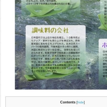
Contents
[
hide
]