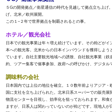
５Gの開発拠点／衛星通信の時代を見越して拠点立ち上げ
げ。北米／欧州展開。
この１−２年で世界拠点を制覇されるとの事。
ホテル／観光会社
日本での観光事業は年々増え続けています。その殆どがイ
本への観光客。北米からの日本インバウンドを獲得しよう
ています。自社主要観光地域への誘致、自社観光事業（鉄
約、ツアー集客で催事参加、政府への呼びかけ、デジタル
調味料の会社
日本国内では上位の地位を確立。１０数年前よりアジア・
国に支社を立ち上げられた。北米日系スーパーでの販売展
物流センターを目視し、効率化を狙っておられます。和食
ますが、日系人は関わっていないのが殆どです。現地人が