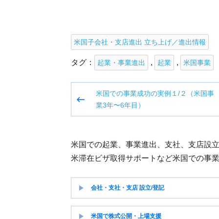
米国子会社・支店進出 立ち上げ／進出情報
タグ：
,
,
起業・事業進出
起業
米国事業
投
米国での事業成功の実例１/２（米国事
稿
業3年〜6年目）
ナ
ビ
ゲ
米国での起業、事業進出、支社、支店設
ー
米滞在ビザ取得サポートなど米国での事
シ
ョ
会社・支社・支店 設立/登記
ン
米国で株式公開・上場支援