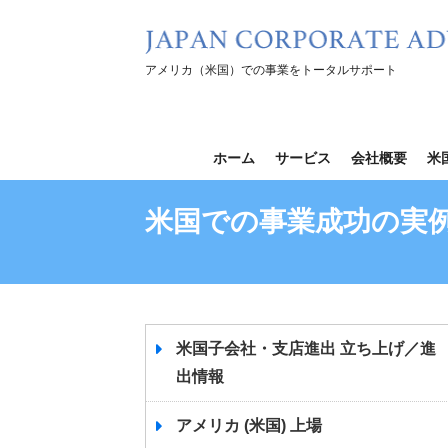
コ
ン
テ
アメリカ（米国）での事業をトータルサポート
ン
ツ
を
ホーム
サービス
会社概要
米
ス
キ
米国での事業成功の実例
ッ
プ
米国子会社・支店進出 立ち上げ／進
出情報
アメリカ (米国) 上場