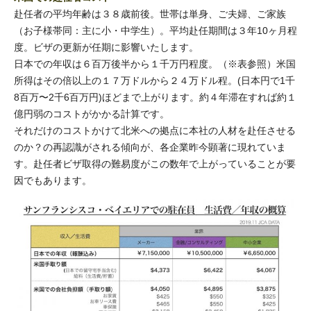
赴任者の平均年齢は３８歳前後。世帯は単身、ご夫婦、ご家族
（お子様帯同：主に小・中学生）。平均赴任期間は３年10ヶ月程
度。ビザの更新が任期に影響いたします。
日本での年収は６百万後半から１千万円程度。（※表参照）米国
所得はその倍以上の１７万ドルから２４万ドル程。(日本円で1千
8百万〜2千6百万円)ほどまで上がります。約４年滞在すれば約１
億円弱のコストがかかる計算です。
それだけのコストかけて北米への拠点に本社の人材を赴任させる
のか？の再認識がされる傾向が、各企業昨今顕著に現れていま
す。赴任者ビザ取得の難易度がこの数年で上がっていることが要
因でもあります。