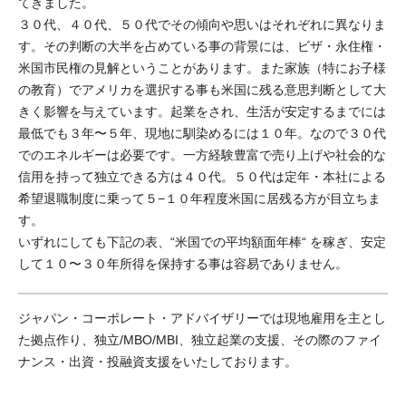
てきました。
３０代、４０代、５０代でその傾向や思いはそれぞれに異なりま
す。その判断の大半を占めている事の背景には、ビザ・永住権・
米国市民権の見解ということがあります。また家族（特にお子様
の教育）でアメリカを選択する事も米国に残る意思判断として大
きく影響を与えています。起業をされ、生活が安定するまでには
最低でも３年〜５年、現地に馴染めるには１０年。なので３０代
でのエネルギーは必要です。一方経験豊富で売り上げや社会的な
信用を持って独立できる方は４０代。５０代は定年・本社による
希望退職制度に乗って５−１０年程度米国に居残る方が目立ちま
す。
いずれにしても下記の表、“米国での平均額面年棒“ を稼ぎ、安定
して１０〜３０年所得を保持する事は容易でありません。
ジャパン・コーポレート・アドバイザリーでは現地雇用を主とし
た拠点作り、独立/MBO/MBI、独立起業の支援、その際のファイ
ナンス・出資・投融資支援をいたしております。