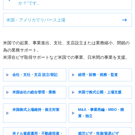
か？”です。
ナ
ビ
米国・アメリカでリバース上場
ゲ
ー
シ
ョ
米国での起業、事業進出、支社、支店設立または業務縮小、閉鎖の
ン
為の業務サポート。
米滞在ビザ取得サポートなど米国での事業、日米間の事業を支援。
会社・支社・支店 設立/登記
経理・財務・税務・監査
米国会社の総合管理・業務
米国で株式公開・上場支援
米国株式上場維持・株主対策
M&A・事業再編・MBO・精
算・独立
米ドル資産運用・不動産投資・
就労ビザ・投資/貿易ビザ