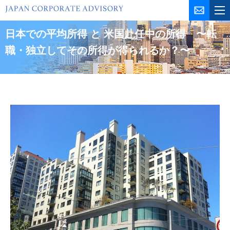
コ
ン
テ
日本での平均所得 と 米国赴任中の所得 〜転
ン
職・独立してその所得が得られるか？〜
ツ
を
ス
キ
ッ
プ