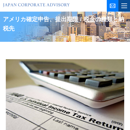
コ
ン
テ
アメリカ確定申告、提出期限 / 税金の種類と納
ン
税先
ツ
を
ス
キ
ッ
プ