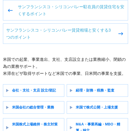
投
サンフランシスコ・シリコンバレー駐在員の賃貸住宅を安
稿
くするポイント
ナ
ビ
サンフランシスコ・シリコンバレー賃貸相場と安くする3
ゲ
つのポイント
ー
シ
ョ
ン
米国での起業、事業進出、支社、支店設立または業務縮小、閉鎖の
為の業務サポート。
米滞在ビザ取得サポートなど米国での事業、日米間の事業を支援。
会社・支社・支店 設立/登記
経理・財務・税務・監査
米国会社の総合管理・業務
米国で株式公開・上場支援
米国株式上場維持・株主対策
M&A・事業再編・MBO・精
算・独立