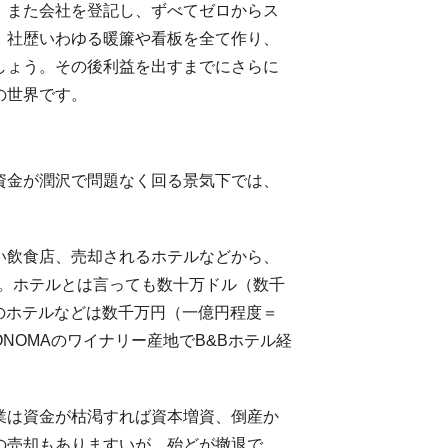
。また会社を登記し、ずべてゼロからス
、社歴いわゆる暖簾や看板を全て作り、
しょう。その後利益を出すまでにさらに
の世界です。
資金が潤沢で問題なく回る景気下では、
い飲食店、売却されるホテルなどから、
いります。ホテルとは言っても数十万ドル（数千
のホテルなどは数千万円（一億円程度＝
NOMAのワイナリー産地でB&Bホテル経
業は資金が枯渇すれば資本増資、倒産か
の売却もありますいが、殆どが撤退で