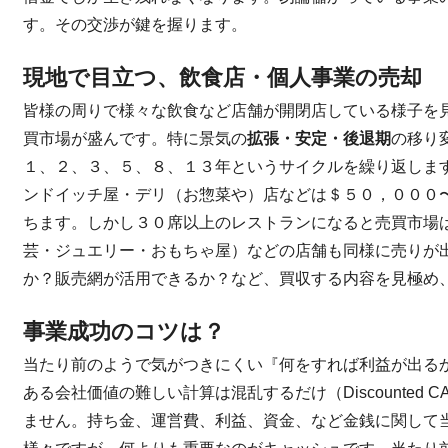
す。その交渉が鍵を握ります。
現地で目立つ、飲食店・個人事業の売却
皆様の周りで様々な飲食など店舗が開閉店している様子を
買市場が盛んです。特に景気の
拡張・安定・後退期
の移り
１、２、３、５、８、１３年というサイクルを繰り返しま
ンドイッチ屋・デリ（お惣菜や）店などは＄５０，０００
ちます。しかし３０席以上のレストランになると売買市場
芸・ジュエリー・おもちゃ屋）などの店舗も同様に売りが
か？販売網が活用できるか？など、買収する内容を見極め
事業成功のコツは？
当たり前のようで気がつきにくい『何をすれば利益が出る
ある会社価値の難しい計算は混乱するだけ（Discounted 
ません。持ち金、運営費、利益、資金、など金銭に関して