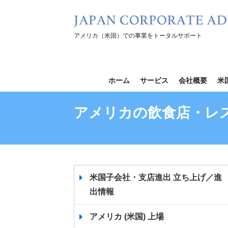
コ
ン
テ
アメリカ（米国）での事業をトータルサポート
ン
ツ
を
ホーム
サービス
会社概要
米
ス
キ
アメリカの飲食店・レス
ッ
プ
米国子会社・支店進出 立ち上げ／進
出情報
アメリカ (米国) 上場