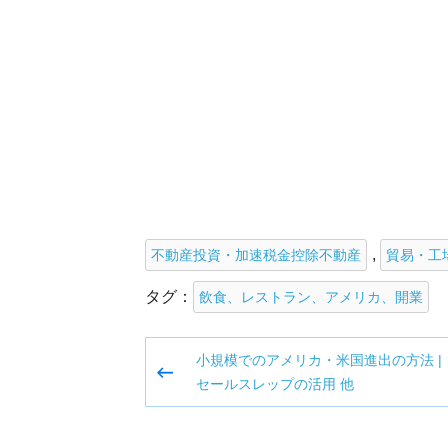
,
不動産投資・加速税金控除不動産
貿易・工
タグ：
飲食、レストラン、アメリカ、開業
投
小規模でのアメリカ・米国進出の方法 |
稿
セールスレップの活用 他
ナ
ビ