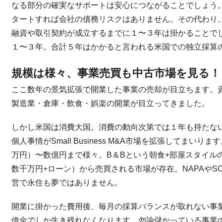
なる部分の確実なサポートは安心につながることでしょう
タートすれば会社の債務リスクはありません。その代わり
融資や取引契約が成立するまでに１〜３年は掛かることで
１〜３年。合計５年はかかると言われる米国での独立採算
規模は様々、事業売買も中古市場を見る！
ここ数年の景気拡張で開業した事業の売却が目立ちます。
製造業・倉庫・飲食・娯楽の開業が目立ってきました。
しかし米国は消費大国。消費の動向次第では１年も持たな
個人事情がSmall Business M&A市場を拡張してま
万円）〜数億円まで様々。B＆Bという朝食+部屋スタイル
数千万円+ローン）から売買される市場が存在。NAPAやSO
営で永住も夢ではありません。
開業に掛かった費用後、毎月の採算バランスが取れない事
借金でしか生き残れなくなります。勿論儲かっている事業