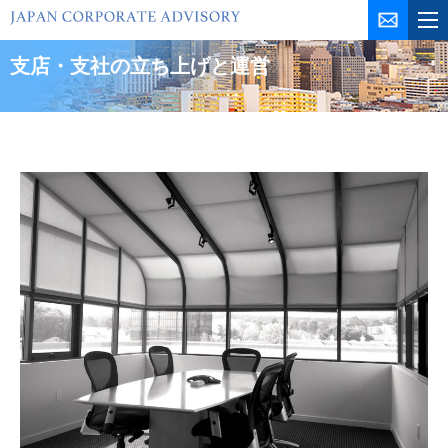
コ
ン
テ
支店・支社の立ち上げと運営
ン
ツ
を
ス
キ
ッ
プ