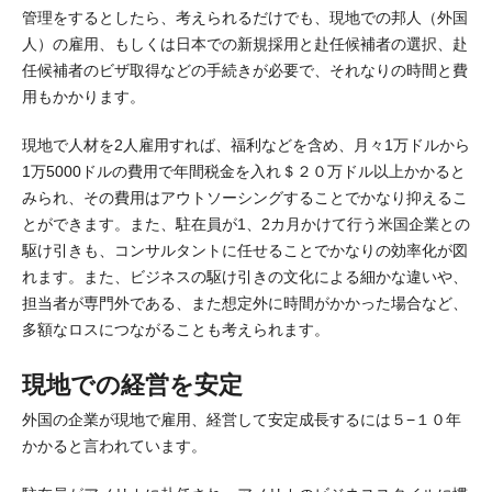
管理をするとしたら、考えられるだけでも、現地での邦人（外国
人）の雇用、もしくは日本での新規採用と赴任候補者の選択、赴
任候補者のビザ取得などの手続きが必要で、それなりの時間と費
用もかかります。
現地で人材を2人雇用すれば、福利などを含め、月々1万ドルから
1万5000ドルの費用で年間税金を入れ＄２０万ドル以上かかると
みられ、その費用はアウトソーシングすることでかなり抑えるこ
とができます。また、駐在員が1、2カ月かけて行う米国企業との
駆け引きも、コンサルタントに任せることでかなりの効率化が図
れます。また、ビジネスの駆け引きの文化による細かな違いや、
担当者が専門外である、また想定外に時間がかかった場合など、
多額なロスにつながることも考えられます。
現地での経営を安定
外国の企業が現地で雇用、経営して安定成長するには５−１０年
かかると言われています。