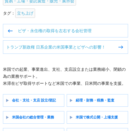
貿易・工場・委託製造・販売・展示会
タグ：
立ち上げ
投
ビザ・永住権の取得を左右する会社管理
稿
ナ
トランプ新政権 日系企業の米国事業とビザへの影響！
ビ
ゲ
ー
シ
米国での起業、事業進出、支社、支店設立または業務縮小、閉鎖の
ョ
為の業務サポート。
ン
米滞在ビザ取得サポートなど米国での事業、日米間の事業を支援。
会社・支社・支店 設立/登記
経理・財務・税務・監査
米国会社の総合管理・業務
米国で株式公開・上場支援