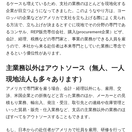
るケースも増えているため、支社の業務のほとんどを現地化する
企業が目立つようになってきました。このようなやり方は、ヨー
ロッパの企業などがアメリカで支社を立ち上げる際によく見られ
る方法で、立ち上げが決まるとすぐに現地でその分野の専門であ
るコンサル、REP販売専任会社、購入(procurement企業）ビザ、
会計、経理、税務などの専門家と、事業の業務ができる人員を雇
うので、本社から来る赴任者は本来専門としていた業務に専念で
きるという優位性があります。
主業務以外はアウトソース
（無人、一人
現地法人も多々あります）
アメリカで専門家を雇う場合、会計・経理以外にも、雇用、交
渉、米国企業との折衡などと言った業務のほか、メーカーとの見
積もり業務、輸出入、発注・受注、取引先との連絡や在庫管理と
いった貿易・販売・仕入業務など、支店の主業務以外の業務のほ
ぼすべてをアウトソースすることもできます。
もし、日本からの赴任者がアメリカで社員を雇用、研修を行って