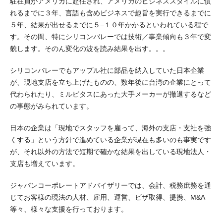
駐在員がアメリカに赴任され、アメリカのビジネススタイルに慣
れるまでに３年、言語も含めビジネスで趣旨を実行できるまでに
５年、結果が出せるまでに５−１０年かかるといわれている程で
す。その間、特にシリコンバレーでは技術／事業傾向も３年で変
貌します。そのん変化の波を読み結果を出す。。。
シリコンバレーでもアップル社に部品を納入していた日本企業
が、現地支店を立ち上げたものの、数年後に台湾の企業にとって
代わられたり、ミルピタスにあった大手メーカーが撤退するなど
の事態がみられています。
日本の企業は「現地でスタッフを雇って、海外の支店・支社を強
くする」という方針で進めている企業が現在も多いのも事実です
が、それ以外の方法で短期で確かな結果を出している現地法人・
支店も増えています。
ジャパンコーポレートアドバイザリーでは、会計、税務庶務を通
じてお客様の現法の人材、雇用、運営、ビザ取得、提携、M&A
等々、様々な支援を行っております。