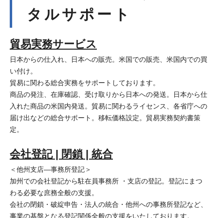
タルサポート
貿易実務サービス
日本からの仕入れ、日本への販売。米国での販売、米国内での買
い付け。
貿易に関わる総合実務をサポートしております。
商品の発注、在庫確認、受け取りから日本への発送。日本から仕
入れた商品の米国内発送。貿易に関わるライセンス、各省庁への
届け出などの総合サポート。移転価格設定。貿易実務契約書策
定。
会社登記 | 閉鎖 | 統合
＜他州支店―事務所登記＞
加州での会社登記から駐在員事務所 ・支店の登記。登記にまつ
わる必要な庶務全般の支援。
会社の閉鎖・破綻申告・法人の統合・他州への事務所登記など、
事業の基盤となる登記関係全般の支援をいたしております。