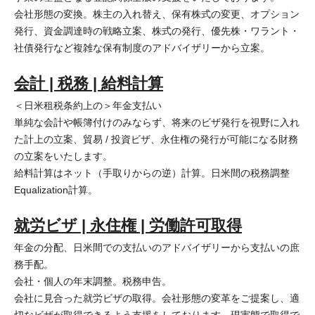
会社形態の変換。株主の入れ替え、保有株式の変更、オプション
発行、資金調達時の戦略立案、株式の発行、優先株・ワラント・
社債発行など複雑な保有制度のアドバイザリーから立案。
会計 | 税務 | 給料計算
＜日米租税条約上の＞年金支払い
単純な会計や帳簿付けのみならず、将来のビザ発行を視野に入れ
た計上の立案、貿易 / 投資ビザ、永住権の発行が可能になる財務
の立案をいたします。
給料計算はネット（手取りからの逆）計算。日米間の税務調整
Equalization計算。
就労ビザ | 永住権 | 労働許可取得
年金の分配、日米間での支払いのアドバイザリーから支払いの庶
務手配。
会社・個人の年末調整。税務申告。
会社に見合った就労ビザの取得。会社形態の変革をご提案し、適