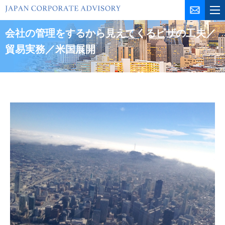
コ
ン
テ
会社の管理をするから見えてくるビザの工夫／
ン
貿易実務／米国展開
ツ
を
ス
キ
ッ
プ