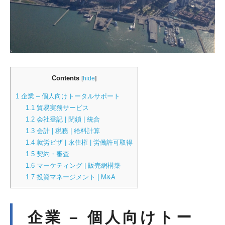
Contents
[
hide
]
1
企業 – 個人向けトータルサポート
1.1
貿易実務サービス
1.2
会社登記 | 閉鎖 | 統合
1.3
会計 | 税務 | 給料計算
1.4
就労ビザ | 永住権 | 労働許可取得
1.5
契約・審査
1.6
マーケティング | 販売網構築
1.7
投資マネージメント | M&A
企業 – 個人向けトー