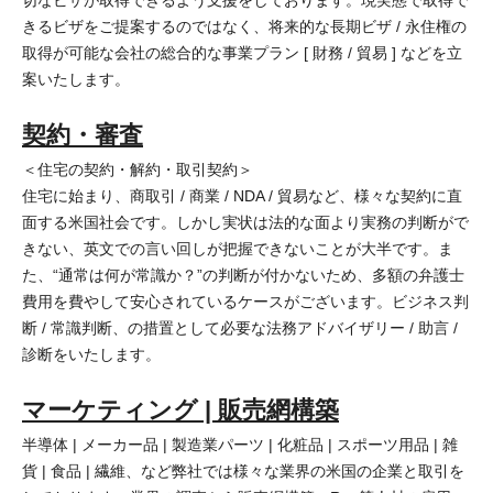
切なビザが取得できるよう支援をしております。現実態で取得で
きるビザをご提案するのではなく、将来的な長期ビザ / 永住権の
取得が可能な会社の総合的な事業プラン [ 財務 / 貿易 ] などを立
案いたします。
契約・審査
＜住宅の契約・解約・取引契約＞
住宅に始まり、商取引 / 商業 / NDA / 貿易など、様々な契約に直
面する米国社会です。しかし実状は法的な面より実務の判断がで
きない、英文での言い回しが把握できないことが大半です。ま
た、“通常は何が常識か？”の判断が付かないため、多額の弁護士
費用を費やして安心されているケースがございます。ビジネス判
断 / 常識判断、の措置として必要な法務アドバイザリー / 助言 /
診断をいたします。
マーケティング | 販売網構築
半導体 | メーカー品 | 製造業パーツ | 化粧品 | スポーツ用品 | 雑
貨 | 食品 | 繊維、など弊社では様々な業界の米国の企業と取引を