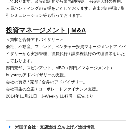
しております。業界の調査から販売網構築、Rep等人材の雇用、
人員ハンティングの支援をいたしております。進出州の税務 / 取
引シミュレーション等も行っております。
投資マネージメント | M&A
＜買収と合併アドバイザリー＞
会社、不動産、ファンド、ベンチャー投資マネージメントアドバ
イザリーから実務管理、役員代行 / 議決権執行の代理役等をいた
しております。
部門売却、スピンアウト、MBO（部門／マネージメント）
buyoutのアドバイザリーの支援。
会社の買収 / 売却 / 合弁のアドバイザリー。
会社再生の立案 / コーポレートファイナンス支援。
2014年11月21日 J-Weekly 1147号 広告より
米国子会社・支店進出 立ち上げ／進出情報