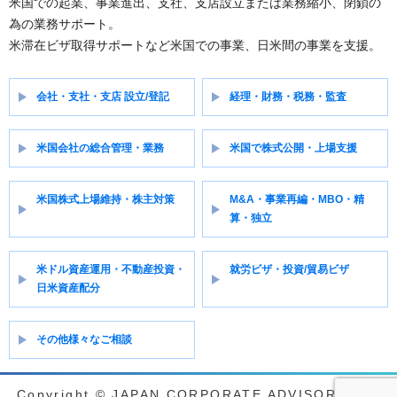
シ
米国での起業、事業進出、支社、支店設立または業務縮小、閉鎖の
ョ
為の業務サポート。
ン
米滞在ビザ取得サポートなど米国での事業、日米間の事業を支援。
会社・支社・支店 設立/登記
経理・財務・税務・監査
米国会社の総合管理・業務
米国で株式公開・上場支援
米国株式上場維持・株主対策
M&A・事業再編・MBO・精
算・独立
米ドル資産運用・不動産投資・
就労ビザ・投資/貿易ビザ
日米資産配分
その他様々なご相談
Copyright © JAPAN CORPORATE ADVISORY ALL