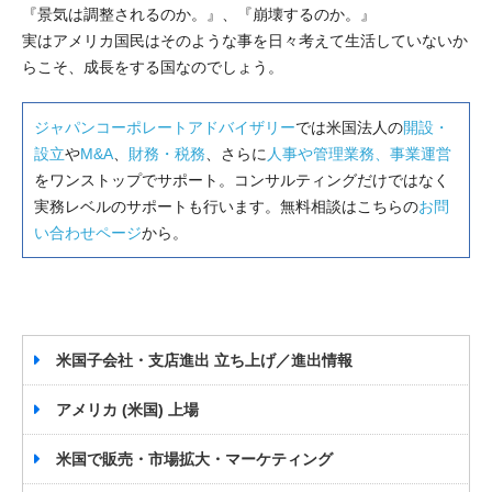
『景気は調整されるのか。』、『崩壊するのか。』
実はアメリカ国民はそのような事を日々考えて生活していないか
らこそ、成長をする国なのでしょう。
ジャパンコーポレートアドバイザリー
では米国法人の
開設・
設立
や
M&A
、
財務・税務
、さらに
人事や管理業務、事業運営
をワンストップでサポート。コンサルティングだけではなく
実務レベルのサポートも行います。無料相談はこちらの
お問
い合わせページ
から。
米国子会社・支店進出 立ち上げ／進出情報
アメリカ (米国) 上場
米国で販売・市場拡大・マーケティング