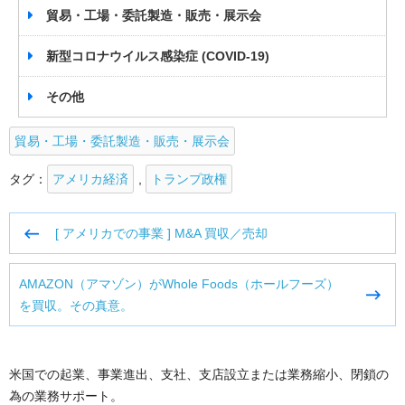
貿易・工場・委託製造・販売・展示会
新型コロナウイルス感染症 (COVID-19)
その他
貿易・工場・委託製造・販売・展示会
タグ：
アメリカ経済
,
トランプ政権
投
[ アメリカでの事業 ] M&A 買収／売却
稿
ナ
AMAZON（アマゾン）がWhole Foods（ホールフーズ）
ビ
を買収。その真意。
ゲ
ー
シ
ョ
米国での起業、事業進出、支社、支店設立または業務縮小、閉鎖の
ン
為の業務サポート。