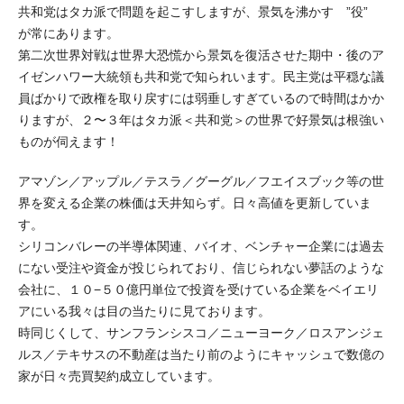
共和党はタカ派で問題を起こすしますが、景気を沸かす ”役”
が常にあります。
第二次世界対戦は世界大恐慌から景気を復活させた期中・後のア
イゼンハワー大統領も共和党で知られいます。民主党は平穏な議
員ばかりで政権を取り戻すには弱垂しすぎているので時間はかか
りますが、２〜３年はタカ派＜共和党＞の世界で好景気は根強い
ものが伺えます！
アマゾン／アップル／テスラ／グーグル／フエイスブック等の世
界を変える企業の株価は天井知らず。日々高値を更新していま
す。
シリコンバレーの半導体関連、バイオ、ベンチャー企業には過去
にない受注や資金が投じられており、信じられない夢話のような
会社に、１０−５０億円単位で投資を受けている企業をベイエリ
アにいる我々は目の当たりに見ております。
時同じくして、サンフランシスコ／ニューヨーク／ロスアンジェ
ルス／テキサスの不動産は当たり前のようにキャッシュで数億の
家が日々売買契約成立しています。