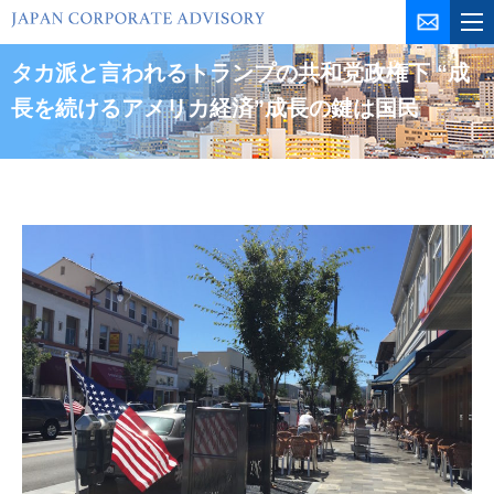
コ
ン
テ
タカ派と言われるトランプの共和党政権下 “成
ン
長を続けるアメリカ経済”成長の鍵は国民
ツ
を
ス
キ
ッ
プ