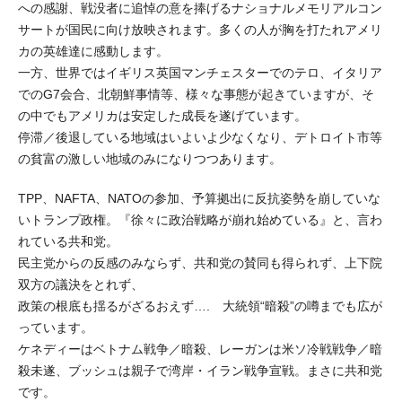
への感謝、戦没者に追悼の意を捧げるナショナルメモリアルコン
サートが国民に向け放映されます。多くの人が胸を打たれアメリ
カの英雄達に感動します。
一方、世界ではイギリス英国マンチェスターでのテロ、イタリア
でのG7会合、北朝鮮事情等、様々な事態が起きていますが、そ
の中でもアメリカは安定した成長を遂げています。
停滞／後退している地域はいよいよ少なくなり、デトロイト市等
の貧富の激しい地域のみになりつつあります。
TPP、NAFTA、NATOの参加、予算拠出に反抗姿勢を崩していな
いトランプ政権。『徐々に政治戦略が崩れ始めている』と、言わ
れている共和党。
民主党からの反感のみならず、共和党の賛同も得られず、上下院
双方の議決をとれず、
政策の根底も揺るがざるおえず…. 大統領“暗殺”の噂までも広が
っています。
ケネディーはベトナム戦争／暗殺、レーガンは米ソ冷戦戦争／暗
殺未遂、ブッシュは親子で湾岸・イラン戦争宣戦。まさに共和党
です。