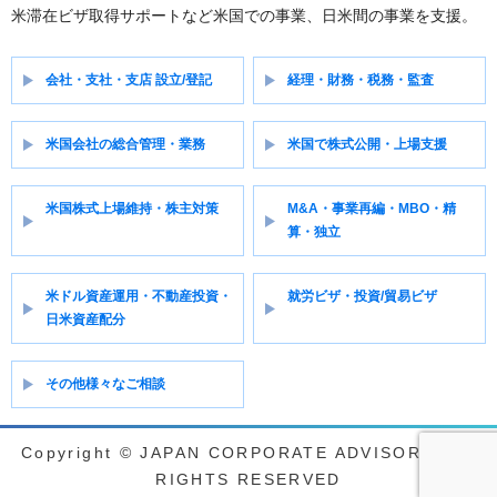
米滞在ビザ取得サポートなど米国での事業、日米間の事業を支援。
会社・支社・支店 設立/登記
経理・財務・税務・監査
米国会社の総合管理・業務
米国で株式公開・上場支援
米国株式上場維持・株主対策
M&A・事業再編・MBO・精
算・独立
米ドル資産運用・不動産投資・
就労ビザ・投資/貿易ビザ
日米資産配分
その他様々なご相談
Copyright © JAPAN CORPORATE ADVISORY ALL
RIGHTS RESERVED