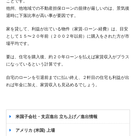
ことです。
他州、他地域での不動産担保ローンの規律が厳しいのは、景気後
退時に下落比率が高い事が要因です。
家を貸して、利益が出ている物件（家賃-ローン-経費）は、目安
として１５〜２０年前（２００２年以前）に購入をされた方が市
場平均です。
要は、住宅を購入後、約２０年ローンを払えば家賃収入がプラス
になっているという計算です。
自宅のローンを引退前までに払い終え、２軒目の住宅も利益が出
れば年金に加え、家賃収入も見込めるでしょう。
米国子会社・支店進出 立ち上げ／進出情報
アメリカ (米国) 上場