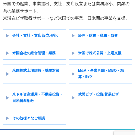
ョ
米国での起業、事業進出、支社、支店設立または業務縮小、閉鎖の
ン
為の業務サポート。
米滞在ビザ取得サポートなど米国での事業、日米間の事業を支援。
会社・支社・支店 設立/登記
経理・財務・税務・監査
米国会社の総合管理・業務
米国で株式公開・上場支援
米国株式上場維持・株主対策
M&A・事業再編・MBO・精
算・独立
米ドル資産運用・不動産投資・
就労ビザ・投資/貿易ビザ
日米資産配分
その他様々なご相談