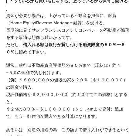
[
下っているから買い増し
をする。
上っているから保有
し続ける
]
資金が必要な場合は、上がっている不動産を担保に、融資
（Home Equity/Reverse Mortgage 融資）を受ける。
長期的に見てサンフランシスコ／シリコンバレーの不動産が陥落
をする事情は想像し難いからです。
ただし、
借入れる額は銀行が貸し付ける融資限度の５０％〜６
０％
に留めて下さい。
通常、銀行は不動産資産評価額の８０％まで（現状は）約４
−５％の金利で貸し付けます。
（例）
＄８００,０００の値段の家を２０％（＄１６０,０００）
の頭金で購入。
現評価価格が＄２,０００,０００（約１０年でこの価格）とする
と、
＄２mの８０％＝＄１６０,０００（＄１．4mまで貸付）追加
で、もう一軒住宅が購入できる計算になります。
あるいは、別途の用途の為、この額まで借り入れができるという