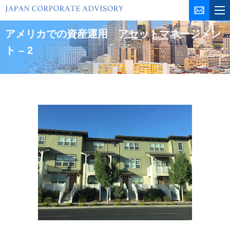
コ
ン
テ
アメリカでの資産運用 アセットマネージメン
ン
ト – 2
ツ
を
ス
キ
ッ
プ