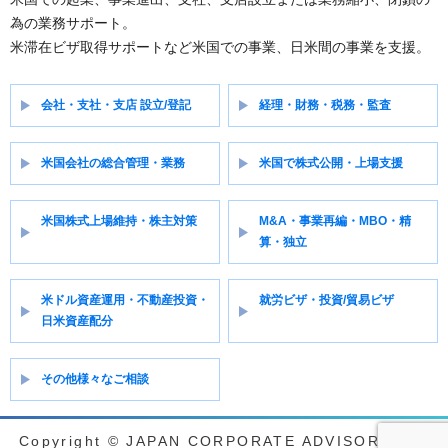
為の業務サポート。
米滞在ビザ取得サポートなど米国での事業、日米間の事業を支援。
会社・支社・支店 設立/登記
経理・財務・税務・監査
米国会社の総合管理・業務
米国で株式公開・上場支援
米国株式上場維持・株主対策
M&A・事業再編・MBO・精
算・独立
米ドル資産運用・不動産投資・
就労ビザ・投資/貿易ビザ
日米資産配分
その他様々なご相談
Copyright © JAPAN CORPORATE ADVISORY ALL