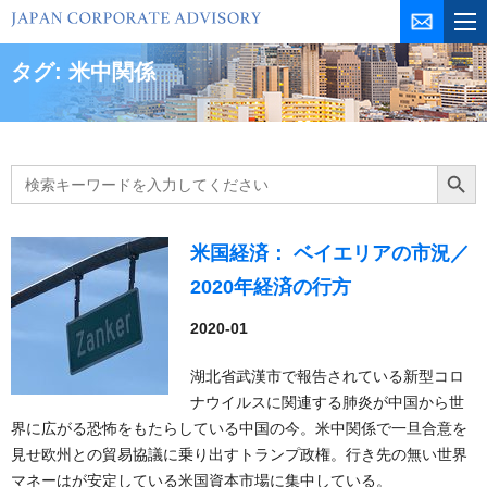
コ
ン
テ
タグ:
米中関係
ン
ツ
を
ス
Search
Search Butt
for:
キ
ッ
プ
米国経済： ベイエリアの市況／
2020年経済の行方
2020-01
湖北省武漢市で報告されている新型コロ
ナウイルスに関連する肺炎が中国から世
界に広がる恐怖をもたらしている中国の今。米中関係で一旦合意を
見せ欧州との貿易協議に乗り出すトランプ政権。行き先の無い世界
マネーはが安定している米国資本市場に集中している。