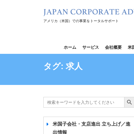
コ
ン
テ
アメリカ（米国）での事業をトータルサポート
ン
ツ
を
ホーム
サービス
会社概要
米
ス
キ
タグ:
求人
ッ
プ
Search
Search B
for:
米国子会社・支店進出 立ち上げ／進
出情報