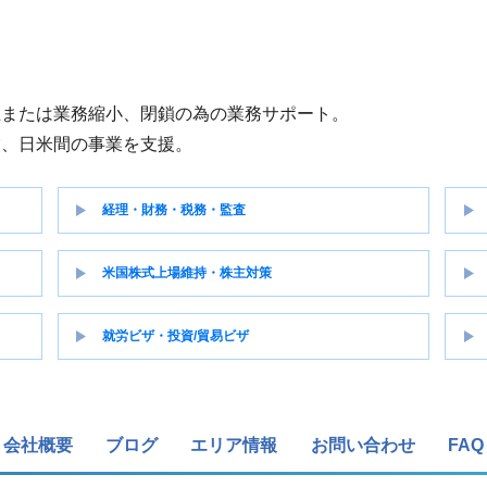
立または業務縮小、閉鎖の為の業務サポート。
業、日米間の事業を支援。
経理・財務・税務・監査
米国株式上場維持・株主対策
就労ビザ・投資/貿易ビザ
会社概要
ブログ
エリア情報
お問い合わせ
FAQ