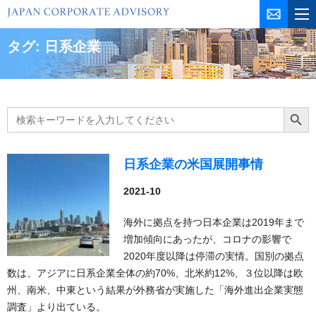
コ
ン
テ
タグ:
日系企業
ン
ツ
を
ス
Search
Search Butt
for:
キ
ッ
プ
日系企業の米国展開事情
2021-10
海外に拠点を持つ日本企業は2019年まで
増加傾向にあったが、コロナの影響で
2020年度以降は停滞の実情。国別の拠点
数は、アジアに日系企業全体の約70%、北米約12%、３位以降は欧
州、南米、中東という結果が外務省が実施した「海外進出企業実態
調査」より出ている。