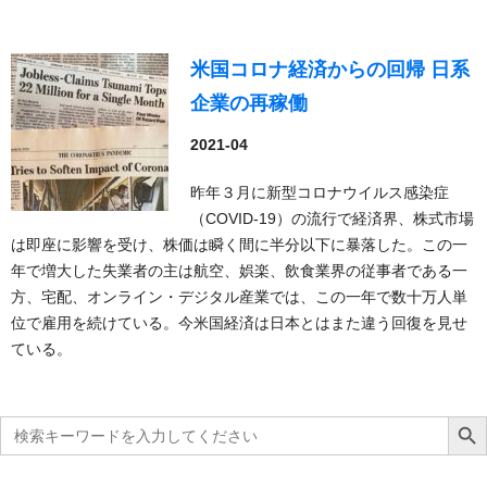
米国コロナ経済からの回帰 日系
企業の再稼働
2021-04
昨年３月に新型コロナウイルス感染症
（COVID-19）の流行で経済界、株式市場
は即座に影響を受け、株価は瞬く間に半分以下に暴落した。この一
年で増大した失業者の主は航空、娯楽、飲食業界の従事者である一
方、宅配、オンライン・デジタル産業では、この一年で数十万人単
位で雇用を続けている。今米国経済は日本とはまた違う回復を見せ
ている。
Search
Search Bu
for: