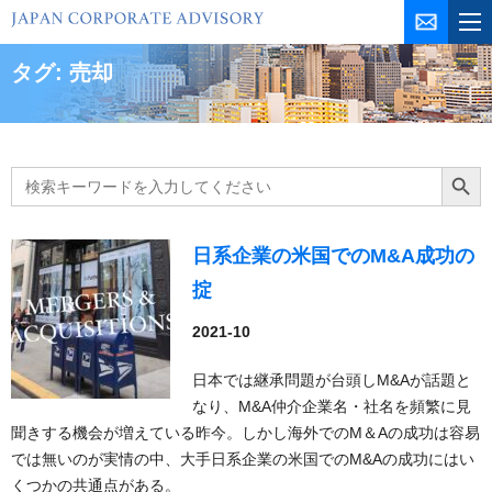
コ
ン
テ
タグ:
売却
ン
ツ
を
ス
Search
Search Butt
for:
キ
ッ
プ
日系企業の米国でのM&A成功の
掟
2021-10
日本では継承問題が台頭しM&Aが話題と
なり、M&A仲介企業名・社名を頻繁に見
聞きする機会が増えている昨今。しかし海外でのM＆Aの成功は容易
では無いのが実情の中、大手日系企業の米国でのM&Aの成功にはい
くつかの共通点がある。