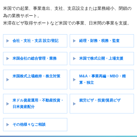
米国での起業、事業進出、支社、支店設立または業務縮小、閉鎖の
為の業務サポート。
米滞在ビザ取得サポートなど米国での事業、日米間の事業を支援。
会社・支社・支店 設立/登記
経理・財務・税務・監査
米国会社の総合管理・業務
米国で株式公開・上場支援
米国株式上場維持・株主対策
M&A・事業再編・MBO・精
算・独立
米ドル資産運用・不動産投資・
就労ビザ・投資/貿易ビザ
日米資産配分
その他様々なご相談