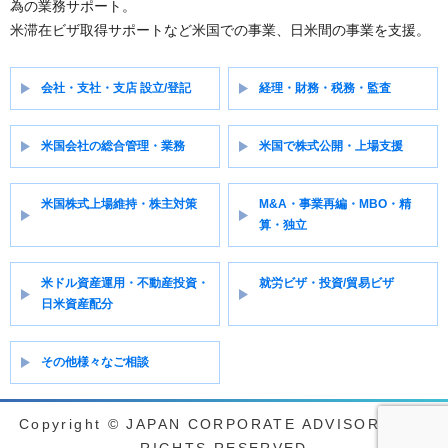
為の業務サポート。
米滞在ビザ取得サポートなど米国での事業、日米間の事業を支援。
会社・支社・支店 設立/登記
経理・財務・税務・監査
米国会社の総合管理・業務
米国で株式公開・上場支援
米国株式上場維持・株主対策
M&A・事業再編・MBO・精
算・独立
米ドル資産運用・不動産投資・
就労ビザ・投資/貿易ビザ
日米資産配分
その他様々なご相談
Copyright © JAPAN CORPORATE ADVISORY ALL