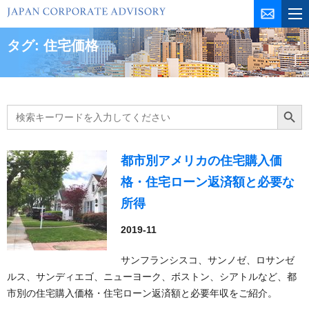
コ
ン
テ
タグ:
住宅価格
ン
ツ
を
ス
Search
Search Butt
for:
キ
ッ
プ
都市別アメリカの住宅購入価
格・住宅ローン返済額と必要な
所得
2019-11
サンフランシスコ、サンノゼ、ロサンゼ
ルス、サンディエゴ、ニューヨーク、ボストン、シアトルなど、都
市別の住宅購入価格・住宅ローン返済額と必要年収をご紹介。