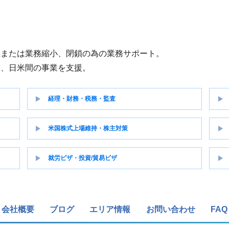
立または業務縮小、閉鎖の為の業務サポート。
業、日米間の事業を支援。
経理・財務・税務・監査
米国株式上場維持・株主対策
就労ビザ・投資/貿易ビザ
会社概要
ブログ
エリア情報
お問い合わせ
FAQ