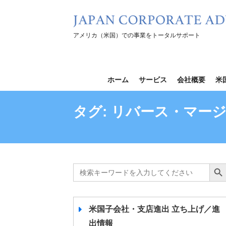
コ
ン
テ
アメリカ（米国）での事業をトータルサポート
ン
ツ
を
ホーム
サービス
会社概要
米
ス
キ
タグ:
リバース・マー
ッ
プ
Search
Search B
for:
米国子会社・支店進出 立ち上げ／進
出情報