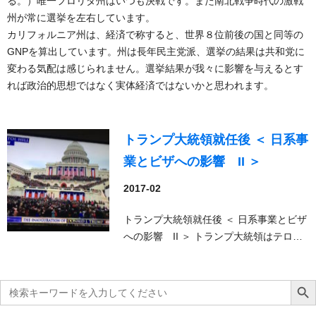
る。）唯一フロリダ州はいつも決戦です。また南北戦争時代の激戦
州が常に選挙を左右しています。
カリフォルニア州は、経済で称すると、世界８位前後の国と同等の
GNPを算出しています。州は長年民主党派、選挙の結果は共和党に
変わる気配は感じられません。選挙結果が我々に影響を与えるとす
れば政治的思想ではなく実体経済ではないかと思われます。
トランプ大統領就任後 ＜ 日系事
業とビザへの影響 II ＞
2017-02
トランプ大統領就任後 ＜ 日系事業とビザ
への影響 II ＞ トランプ大統領はテロ…
Search
Search Bu
for: