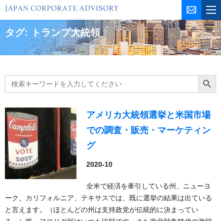
コ
ン
テ
タグ:
トランプ大統領
ン
ツ
を
ス
Search
Search Butt
for:
キ
ッ
プ
アメリカ大統領選挙と米国市場
での調査・販売・マーケティン
グ
2020-10
全米で経済を牽引している州、ニューヨ
ーク、カリフォルニア、テキサスでは、既に選挙の結果は出ている
と言えます。（ほとんどの州は支持政党が伝統的に決まってい