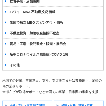
飲食事業・店舗展開
ハワイ M&A 不動産投資 情報
米国で独立 MBO スピンアウト 情報
不動産投資・加速税金控除不動産
貿易・工場・委託製造・販売・展示会
新型コロナウイルス感染症 (COVID-19)
その他
米国での起業、事業進出、支社、支店設立または業務縮小、閉鎖の
為の業務サポート。
米滞在ビザ取得サポートなど米国での事業、日米間の事業を支援。
会社・支社・支店 設立/登記
経理・財務・税務・監査