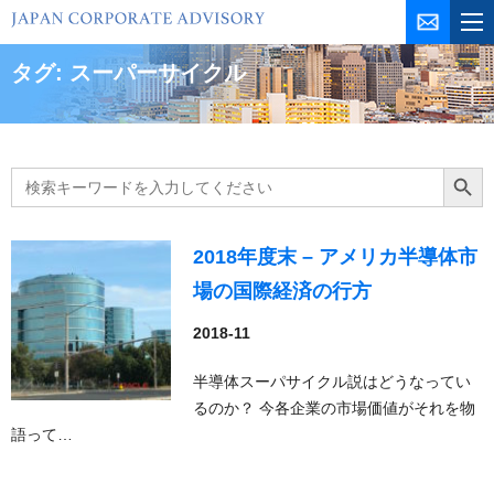
コ
ン
テ
タグ:
スーパーサイクル
ン
ツ
を
ス
Search
Search Butt
for:
キ
ッ
プ
2018年度末 – アメリカ半導体市
場の国際経済の行方
2018-11
半導体スーパサイクル説はどうなってい
るのか？ 今各企業の市場価値がそれを物
語って…