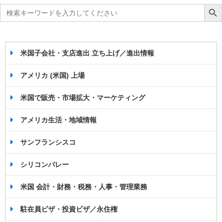
Search
Search Bu
for:
米国子会社・支店進出 立ち上げ／進出情報
アメリカ (米国) 上場
米国で販売・市場拡大・マーケティング
アメリカ生活・地域情報
サンフランシスコ
シリコンバレー
米国 会計・財務・税務・人事・管理業務
駐在員ビザ・投資ビザ／永住権