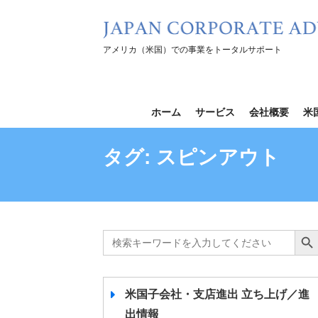
コ
ン
テ
アメリカ（米国）での事業をトータルサポート
ン
ツ
を
ホーム
サービス
会社概要
米
ス
キ
タグ:
スピンアウト
ッ
プ
Search
Search B
for:
米国子会社・支店進出 立ち上げ／進
出情報