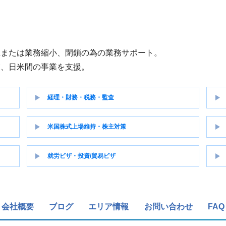
立または業務縮小、閉鎖の為の業務サポート。
業、日米間の事業を支援。
経理・財務・税務・監査
米国株式上場維持・株主対策
就労ビザ・投資/貿易ビザ
会社概要
ブログ
エリア情報
お問い合わせ
FAQ