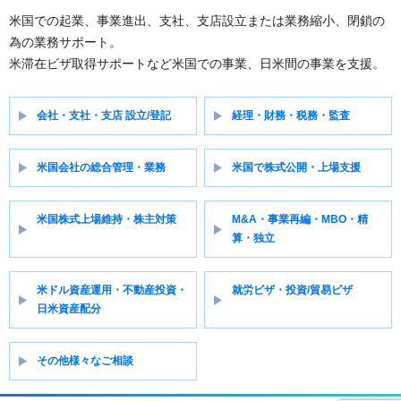
米国での起業、事業進出、支社、支店設立または業務縮小、閉鎖の
為の業務サポート。
米滞在ビザ取得サポートなど米国での事業、日米間の事業を支援。
会社・支社・支店 設立/登記
経理・財務・税務・監査
米国会社の総合管理・業務
米国で株式公開・上場支援
米国株式上場維持・株主対策
M&A・事業再編・MBO・精
算・独立
米ドル資産運用・不動産投資・
就労ビザ・投資/貿易ビザ
日米資産配分
その他様々なご相談