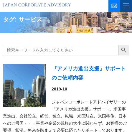
コ
ン
テ
タグ:
サービス
ン
ツ
を
ス
Search
Search Butt
for:
キ
ッ
プ
『アメリカ進出支援』サポート
のご依頼内容
2019-10
ジャパンコーポレートアドバイザリーの
『アメリカ進出支援』サポート。米国事
業進出、会社設立、経営、独立、転職、米国駐在、米国移住、日本
へのご帰国・・・事業や企業の規模の大小に関わらず、お客様のご
要望、状況、将来を踏まえて必要に応じたサポートしております。