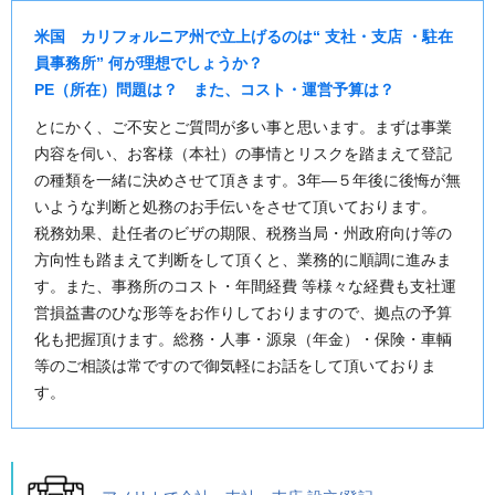
米国 カリフォルニア州で立上げるのは“ 支社・支店 ・駐在
員事務所” 何が理想でしょうか？
PE（所在）問題は？ また、コスト・運営予算は？
とにかく、ご不安とご質問が多い事と思います。まずは事業
内容を伺い、お客様（本社）の事情とリスクを踏まえて登記
の種類を一緒に決めさせて頂きます。3年—５年後に後悔が無
いような判断と処務のお手伝いをさせて頂いております。
税務効果、赴任者のビザの期限、税務当局・州政府向け等の
方向性も踏まえて判断をして頂くと、業務的に順調に進みま
す。また、事務所のコスト・年間経費 等様々な経費も支社運
営損益書のひな形等をお作りしておりますので、拠点の予算
化も把握頂けます。総務・人事・源泉（年金）・保険・車輌
等のご相談は常ですので御気軽にお話をして頂いておりま
す。