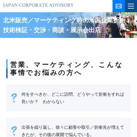
コ
ン
テ
北米販売／マーケティング時の米国企業折衝・
ン
技術検証・交渉・商談・展示会出店
ツ
を
ス
キ
ッ
営業、マーケティング、こんな
プ
事情でお悩みの方へ
何をすべきか、どこに訪問、どうやって折衝をすれば
良いか？ わからない
出張を繰り返し、徐々に顧客や取引／折衝先が増えて
きたが、その後の展開で悩んでいる。