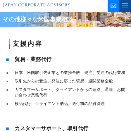
コ
ン
テ
その他様々な米国事業相談
ン
ツ
を
支援内容
ス
キ
貿易・業務代行
ッ
プ
日本、米国取引先企業との業務全般。発注、受注の代行業務
取引先からの受注／発注に応じた貿易、通関業務全般
カスタマーサポート、クライアントからの連絡、通達、お問
い合わせ業務代行
検品代行、クライアント納品／送付前の品質管理
カスタマーサポート、取引代行