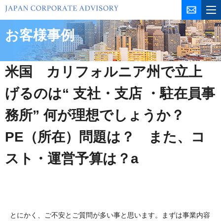
コ
ン
テ
お客様事例
ン
ツ
を
米国 カリフォルニア州で立上
ス
キ
げるのは“ 支社・支店 ・駐在員事
ッ
務所” 何が理想でしょうか？
プ
PE（所在）問題は？ また、コ
スト・運営予算は？a
とにかく、ご不安とご質問が多い事と思います。まずは事業内容