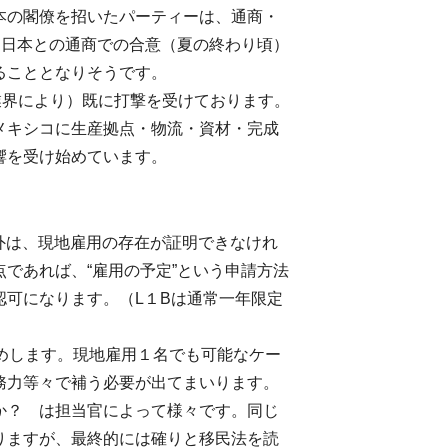
本の閣僚を招いたパーティーは、通商・
。日本との通商での合意（夏の終わり頃）
ることとなりそうです。
業界により）既に打撃を受けております。
メキシコに生産拠点・物流・資材・完成
響を受け始めています。
外は、現地雇用の存在が証明できなけれ
であれば、“雇用の予定”という申請方法
可になります。（L１Bは通常一年限定
めします。現地雇用１名でも可能なケー
務力等々で補う必要が出てまいります。
か？ は担当官によって様々です。同じ
りますが、最終的には確りと移民法を読