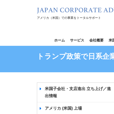
コ
ン
テ
アメリカ（米国）での事業をトータルサポート
ン
ツ
を
ホーム
サービス
会社概要
米
ス
キ
トランプ政策で日系企
ッ
プ
米国子会社・支店進出 立ち上げ／進
出情報
アメリカ (米国) 上場