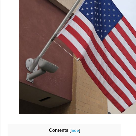
Contents
[
hide
]