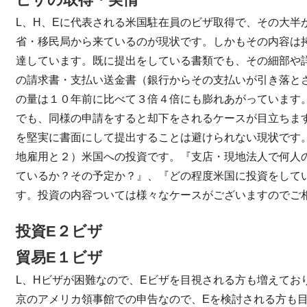
L、H、Eに代表される米国駐在員のビザ取得で、その大半
省・移民局から来ているのが現状です。しかもその内容は
達しています。既に提出をしている書類でも、その細部や
の請求書・支払い送金書（銀行からその支払いが引き落と
の量は１０年前に比べて３倍４倍にも膨れあがっています
でも、同様の申請をすると却下をされるケースが目立ちま
を堅実に書面にして提出することは避けられない現状です
地雇用と２）米国への投資です。『支店・現地法人で何人
ているか？その予定か？』、『どの程度米国に投資をして
す。投資の内容ついては様々なケースがございますのでご
投資E２ビザ
貿易E１ビザ
L、Hビザが困難なので、Eビザを目視される方も増えてお
京のアメリカ領事館での申告なので、Eを検討される方も