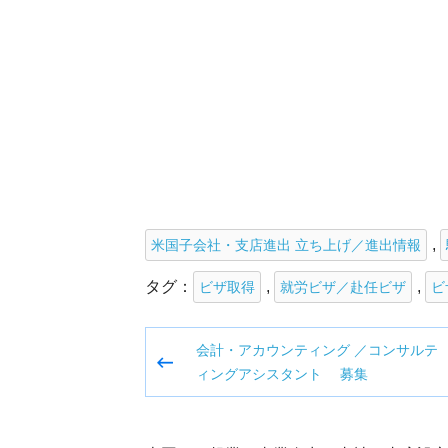
,
米国子会社・支店進出 立ち上げ／進出情報
タグ：
,
,
ビザ取得
就労ビザ／赴任ビザ
ビ
投
会計・アカウンティング ／コンサルテ
稿
ィングアシスタント 募集
ナ
ビ