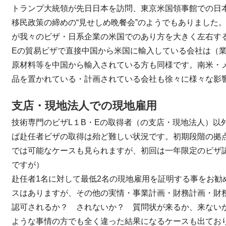
トランプ大統領が先日日本を訪問、東京米国領事館での日
移民政策の締めの“見せしめ晩餐会”のようでもありました
が我々のビザ・日系企業の米国でのあり方を大きく左右す
Eの貿易ビザで直接中国から米国に輸入している会社は（
原材料等を中国から輸入されている方も同様です。南米・
品を置かれている・計画されている会社も徐々に様々な影
支店・現地法人での現地雇用
技術専門のビザL１B・Eの取得者（の支店・現地法人）以
ば赴任者ビザの取得は殆ど難しい状況です。初期段階の拠点
では可能なケースも見られますが、初回は一年限定のビザ認
ですが）
赴任者1名に対して最低2名の現地雇用を証明する事をお勧
スはありますが、その他の実情・事業計画・財務計画・財
認可されるか？ されないか？ 質問状が来るか、来ない
ような事情の方でも全く違った結果になるケースも出てお