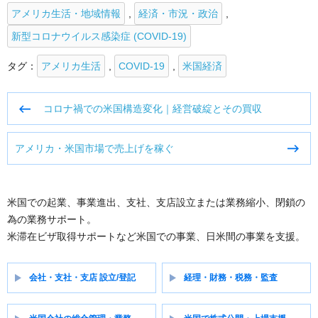
アメリカ生活・地域情報
,
経済・市況・政治
,
新型コロナウイルス感染症 (COVID-19)
タグ：
アメリカ生活
,
COVID-19
,
米国経済
投
コロナ禍での米国構造変化｜経営破綻とその買収
稿
ナ
アメリカ・米国市場で売上げを稼ぐ
ビ
ゲ
ー
シ
米国での起業、事業進出、支社、支店設立または業務縮小、閉鎖の
ョ
為の業務サポート。
ン
米滞在ビザ取得サポートなど米国での事業、日米間の事業を支援。
会社・支社・支店 設立/登記
経理・財務・税務・監査