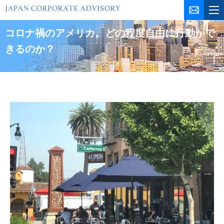
コ
ン
テ
コロナ禍のアメリカ。どの程度自由に行動がで
ン
きるのか？
ツ
を
ス
キ
ッ
プ