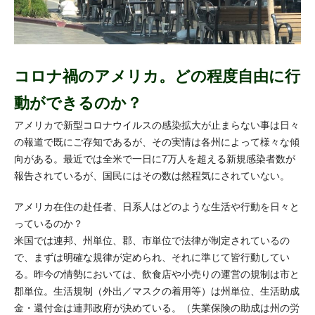
コロナ禍のアメリカ。どの程度自由に行
動ができるのか？
アメリカで新型コロナウイルスの感染拡大が止まらない事は日々
の報道で既にご存知であるが、その実情は各州によって様々な傾
向がある。最近では全米で一日に7万人を超える新規感染者数が
報告されているが、国民にはその数は然程気にされていない。
アメリカ在住の赴任者、日系人はどのような生活や行動を日々と
っているのか？
米国では連邦、州単位、郡、市単位で法律が制定されているの
で、まずは明確な規律が定められ、それに準じて皆行動してい
る。昨今の情勢においては、飲食店や小売りの運営の規制は市と
郡単位。生活規制（外出／マスクの着用等）は州単位、生活助成
金・還付金は連邦政府が決めている。（失業保険の助成は州の労