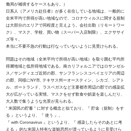
働局が補填するケースもあり。）
日系人（アメリカ赴任者）が多く在住している地域は、一般的に
全米平均で所得が高い地域なので、コロナウィルスに関する規制
は大部分のエリアで同程度と言えよう。会社出勤（リモートワー
ク）、マスク、学校、買い物（スーパー入店制限）、エクササイ
ズ等々。
本当に不要不急の行動は行なっていないように見受けられる。
問題はその地域（全米平均で所得が高い地域）を取り囲む平均所
得層地域と低所得地域である。南カリフォルニアではロサンゼル
ス／サンディエゴ近郊の郡、サンフランシスコベイエリアの周辺
の郡、同様にNY市, テキサス州ーオースティン、シカゴ、シアト
ル、ポートランド、ラスベガスなど主要都市周辺の郡での感染拡
大が広がっている実情。マスクをせず飲食や娯楽を楽しんだり、
大人数で集うような光景が見られる。
” 米国民の貯蓄 ” に対する概念と似ており、『 貯金（規制）をす
る 』というより、『 使う 』。
『 with Coronavirus 』というより、『 感染したらそのあとに考
える 』的な米国人特有な楽観思想が漂っているように見受けら