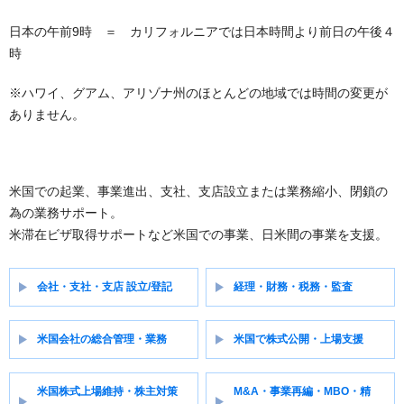
日本の午前9時 ＝ カリフォルニアでは日本時間より前日の午後４
時
※ハワイ、グアム、アリゾナ州のほとんどの地域では時間の変更が
ありません。
米国での起業、事業進出、支社、支店設立または業務縮小、閉鎖の
為の業務サポート。
米滞在ビザ取得サポートなど米国での事業、日米間の事業を支援。
会社・支社・支店 設立/登記
経理・財務・税務・監査
米国会社の総合管理・業務
米国で株式公開・上場支援
米国株式上場維持・株主対策
M&A・事業再編・MBO・精