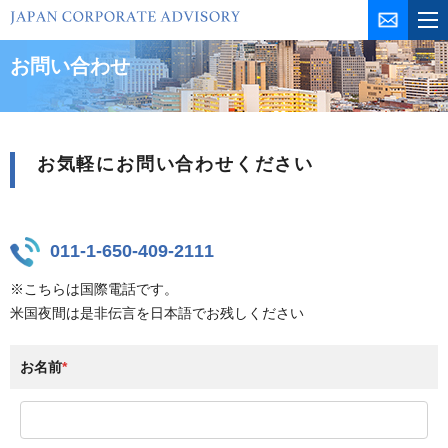
コ
ン
テ
お問い合わせ
ン
ツ
を
ス
お気軽にお問い合わせください
キ
ッ
プ
011-1-650-409-2111
※こちらは国際電話です。
米国夜間は是非伝言を日本語でお残しください
お名前
*